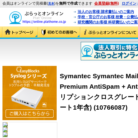
会員はオンラインで見積書(
)を
無料で作成
できます
会員登録(無料)
ログイン
見本
法人のお客様 請求書払いのご案内
学校・官公庁のお客様 校費・公費
研究機関のお客様 科研費払いのご案
Symantec Symantec Mail
Premium AntiSpam + An
リプションクロスグレード
ート1年含)
(10766087)