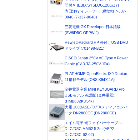
間付き (EBIX/SYSLOG120G/1Y)
内田洋行 イレーザーFB型(大) 7-337-
0040 (7-337-0040)
三菱電機 GX Developer 日本語版
(SW8D5C-GPPW-J)
Hewlett-Packard HP 外付けUSB DVD
ドライブ (701498-B21)
CISCO Japan 250V AC Type A Power
Cable (CAB-TA-250V-JP=)
PLAT'HOME OpenBlocks IX9 Debian
11搭載モデル (OBSIX9/D11A)
金井電器産業 MINI KEYBOARD Pro
USBモデル 英語版 (金井電器)
(HMB632KUS/R)
大電 100BASE-TX/FXメディアコンバ
ータ DN2800GE (DN2800GE)
エイム電子 光ファイバーケーブル
DLC/DSC MM62.5 2m (AFP2-
DLC/DSC-62-02)