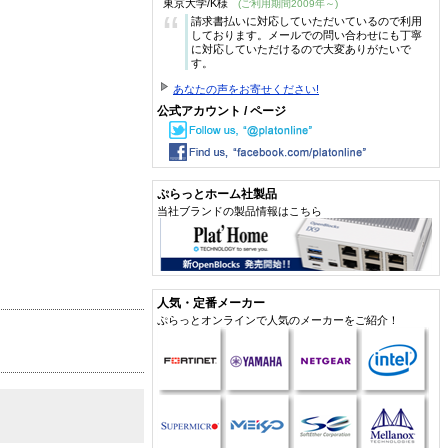
東京大学/K様
(ご利用期間2009年～)
“
請求書払いに対応していただいているので利用
しております。メールでの問い合わせにも丁寧
に対応していただけるので大変ありがたいで
す。
あなたの声をお寄せください!
公式アカウント / ページ
ぷらっとホーム社製品
当社ブランドの製品情報はこちら
人気・定番メーカー
ぷらっとオンラインで人気のメーカーをご紹介！