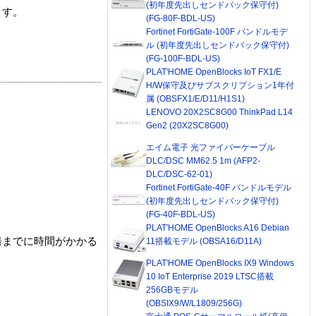
(初年度先出しセンドバック保守付)
ます。
(FG-80F-BDL-US)
Fortinet FortiGate-100F バンドルモデ
ル (初年度先出しセンドバック保守付)
(FG-100F-BDL-US)
PLAT'HOME OpenBlocks IoT FX1/E
H/W保守及びサブスクリプション1年付
属 (OBSFX1/E/D11/H1S1)
LENOVO 20X2SC8G00 ThinkPad L14
Gen2 (20X2SC8G00)
エイム電子 光ファイバーケーブル
DLC/DSC MM62.5 1m (AFP2-
DLC/DSC-62-01)
Fortinet FortiGate-40F バンドルモデル
(初年度先出しセンドバック保守付)
(FG-40F-BDL-US)
PLAT'HOME OpenBlocks A16 Debian
着までに時間がかかる
11搭載モデル (OBSA16/D11A)
PLAT'HOME OpenBlocks IX9 Windows
10 IoT Enterprise 2019 LTSC搭載
256GBモデル
(OBSIX9/W/L1809/256G)