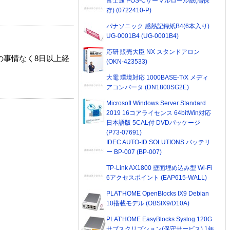
富士通 POS-Cサーマルロール紙(高保
存) (0722410-P)
パナソニック 感熱記録紙B4(6本入り)
UG-0001B4 (UG-0001B4)
応研 販売大臣 NX スタンドアロン
の事情なく8日以上経
(OKN-423533)
大電 環境対応 1000BASE-T/X メディ
アコンバータ (DN1800SG2E)
Microsoft Windows Server Standard
2019 16コアライセンス 64bitWin対応
日本語版 5CAL付 DVDパッケージ
(P73-07691)
IDEC AUTO-ID SOLUTIONS バッテリ
ー BP-007 (BP-007)
TP-Link AX1800 壁面埋め込み型 Wi-Fi
6アクセスポイント (EAP615-WALL)
PLAT'HOME OpenBlocks IX9 Debian
10搭載モデル (OBSIX9/D10A)
PLAT'HOME EasyBlocks Syslog 120G
サブスクリプション(保守サービス) 1年