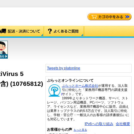
Tweets by platonline
iVirus 5
ぷらっとオンラインについて
含)
(10765812)
ぷらっとホーム株式会社
が運用する、法人取
引に特化した「業務用IT機器専門の調達支援
サイト」です。
1999年よりネットワーク機器、サーバ、スト
レージ、パソコン周辺機器、PCパーツ、ソフトウェ
ア、ライセンスなど、業務用IT機器中心に販売。品揃え
は業界トップクラスの約5.5万点です。法人取引に特化
し、学校・官公庁・一般法人のお客様の請求書後払いに
も対応しています。
IPv6への取り組み
会社概要
お客様からの声
もっと見る