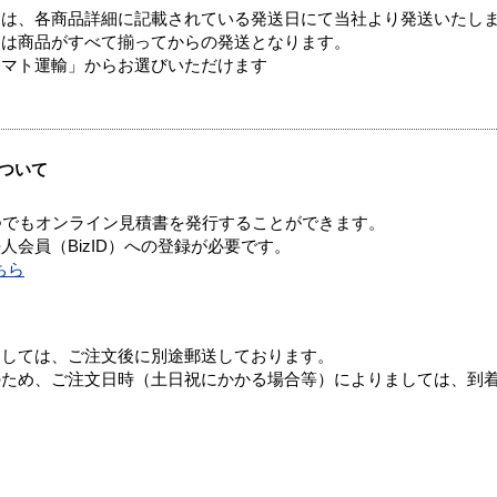
ては、各商品詳細に記載されている発送日にて当社より発送いたし
送は商品がすべて揃ってからの発送となります。
ヤマト運輸」からお選びいただけます
ついて
つでもオンライン見積書を発行することができます。
会員（BizID）への登録が必要です。
ちら
ましては、ご注文後に別途郵送しております。
のため、ご注文日時（土日祝にかかる場合等）によりましては、到