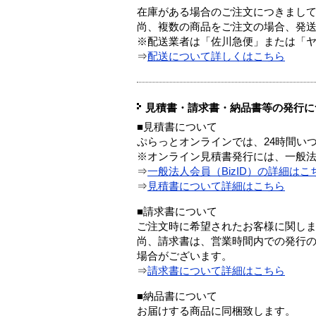
在庫がある場合のご注文につきまし
尚、複数の商品をご注文の場合、発
※配送業者は「佐川急便」または「
⇒
配送について詳しくはこちら
見積書・請求書・納品書等の発行に
■見積書について
ぷらっとオンラインでは、24時間い
※オンライン見積書発行には、一般法人
⇒
一般法人会員（BizID）の詳細はこ
⇒
見積書について詳細はこちら
■請求書について
ご注文時に希望されたお客様に関し
尚、請求書は、営業時間内での発行
場合がございます。
⇒
請求書について詳細はこちら
■納品書について
お届けする商品に同梱致します。