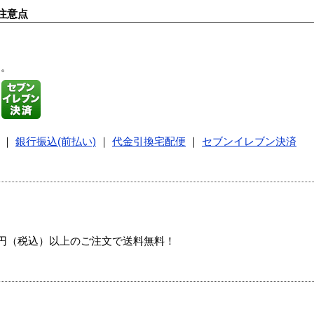
注意点
す。
｜
銀行振込(前払い)
｜
代金引換宅配便
｜
セブンイレブン決済
00円（税込）以上のご注文で送料無料！