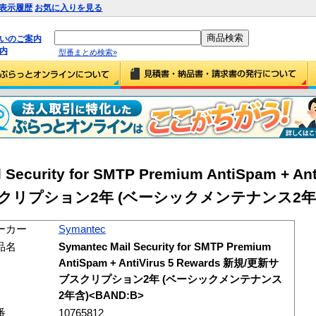
表示履歴
お気に入りを見る
払いのご案内
内
型番まとめ検索»
Security for SMTP Premium AntiSpam + Ant
ブスクリプション2年 (ベーシックメンテナンス2年
ーカー
Symantec
品名
Symantec Mail Security for SMTP Premium
AntiSpam + AntiVirus 5 Rewards 新規/更新サ
ブスクリプション2年 (ベーシックメンテナンス
2年含)<BAND:B>
番
10765812