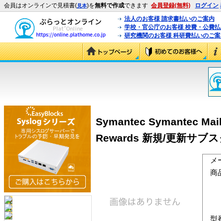
会員はオンラインで見積書(
)を
無料で作成
できます
会員登録(無料)
ログイン
見本
法人のお客様 請求書払いのご案内
学校・官公庁のお客様 校費・公費
研究機関のお客様 科研費払いのご案
Symantec Symantec Mail 
Rewards 新規/更新サ
メ
商
型