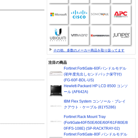
その他、多数のメーカー商品を取り扱ってます
注目の商品
Fortinet FortiGate-60Fバンドルモデル
(初年度先出しセンドバック保守付)
(FG-60F-BDL-US)
Hewlett-Packard HP LCD 8500 コンソ
ール (AF642A)
IBM Flex System コンソール・ブレイ
クアウト・ケーブル (81Y5286)
Fortinet Rack Mount Tray
(FortiGate40F/50E/60E/60F/61F/80E/8
0F/FS-108E) (SP-RACKTRAY-02)
Fortinet FortiGate-80F バンドルモデル