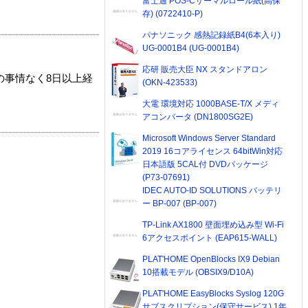
富士通 POS-Cサーマルロール紙(高保
存) (0722410-P)
パナソニック 感熱記録紙B4(6本入り)
UG-0001B4 (UG-0001B4)
応研 販売大臣 NX スタンドアロン
の事情なく8日以上経
(OKN-423533)
大電 環境対応 1000BASE-T/X メディ
アコンバータ (DN1800SG2E)
Microsoft Windows Server Standard
2019 16コアライセンス 64bitWin対応
日本語版 5CAL付 DVDパッケージ
(P73-07691)
IDEC AUTO-ID SOLUTIONS バッテリ
ー BP-007 (BP-007)
TP-Link AX1800 壁面埋め込み型 Wi-Fi
6アクセスポイント (EAP615-WALL)
PLAT'HOME OpenBlocks IX9 Debian
10搭載モデル (OBSIX9/D10A)
PLAT'HOME EasyBlocks Syslog 120G
サブスクリプション(保守サービス) 1年