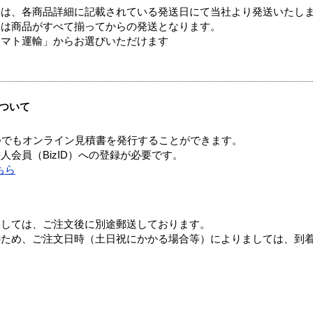
ては、各商品詳細に記載されている発送日にて当社より発送いたし
送は商品がすべて揃ってからの発送となります。
ヤマト運輸」からお選びいただけます
ついて
つでもオンライン見積書を発行することができます。
会員（BizID）への登録が必要です。
ちら
ましては、ご注文後に別途郵送しております。
のため、ご注文日時（土日祝にかかる場合等）によりましては、到