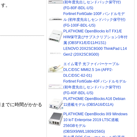
(初年度先出しセンドバック保守付)
ます。
(FG-80F-BDL-US)
Fortinet FortiGate-100F バンドルモデ
ル (初年度先出しセンドバック保守付)
(FG-100F-BDL-US)
PLAT'HOME OpenBlocks IoT FX1/E
H/W保守及びサブスクリプション1年付
属 (OBSFX1/E/D11/H1S1)
LENOVO 20X2SC8G00 ThinkPad L14
Gen2 (20X2SC8G00)
エイム電子 光ファイバーケーブル
DLC/DSC MM62.5 1m (AFP2-
DLC/DSC-62-01)
Fortinet FortiGate-40F バンドルモデル
(初年度先出しセンドバック保守付)
(FG-40F-BDL-US)
PLAT'HOME OpenBlocks A16 Debian
着までに時間がかかる
11搭載モデル (OBSA16/D11A)
PLAT'HOME OpenBlocks IX9 Windows
10 IoT Enterprise 2019 LTSC搭載
256GBモデル
(OBSIX9/W/L1809/256G)