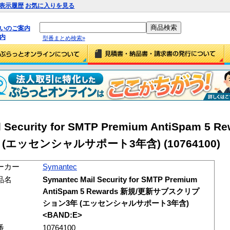
表示履歴
お気に入りを見る
払いのご案内
内
型番まとめ検索»
l Security for SMTP Premium AntiSpam 5 
 (エッセンシャルサポート3年含)
(10764100)
ーカー
Symantec
品名
Symantec Mail Security for SMTP Premium
AntiSpam 5 Rewards 新規/更新サブスクリプ
ション3年 (エッセンシャルサポート3年含)
<BAND:E>
番
10764100