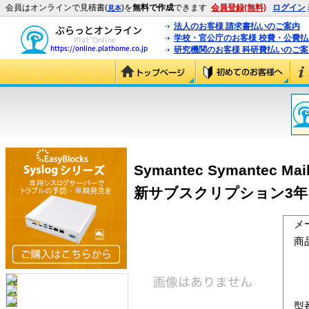
会員はオンラインで見積書(
)を
無料で作成
できます
会員登録(無料)
ログイン
見本
法人のお客様 請求書払いのご案内
学校・官公庁のお客様 校費・公費
研究機関のお客様 科研費払いのご案
Symantec Symantec Mai
新サブスクリプション3年
メ
商
型