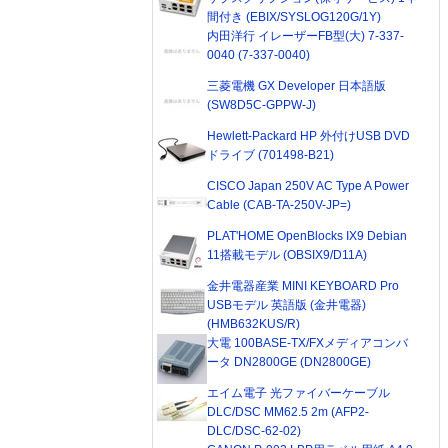
間付き (EBIX/SYSLOG120G/1Y)
内田洋行 イレーザーFB型(大) 7-337-
0040 (7-337-0040)
三菱電機 GX Developer 日本語版
(SW8D5C-GPPW-J)
Hewlett-Packard HP 外付けUSB DVD
ドライブ (701498-B21)
CISCO Japan 250V AC Type A Power
Cable (CAB-TA-250V-JP=)
PLAT'HOME OpenBlocks IX9 Debian
11搭載モデル (OBSIX9/D11A)
金井電器産業 MINI KEYBOARD Pro
USBモデル 英語版 (金井電器)
(HMB632KUS/R)
大電 100BASE-TX/FXメディアコンバ
ータ DN2800GE (DN2800GE)
エイム電子 光ファイバーケーブル
DLC/DSC MM62.5 2m (AFP2-
DLC/DSC-62-02)