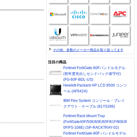
その他、多数のメーカー商品を取り扱ってます
注目の商品
Fortinet FortiGate-60Fバンドルモデル
(初年度先出しセンドバック保守付)
(FG-60F-BDL-US)
Hewlett-Packard HP LCD 8500 コンソ
ール (AF642A)
IBM Flex System コンソール・ブレイ
クアウト・ケーブル (81Y5286)
Fortinet Rack Mount Tray
(FortiGate40F/50E/60E/60F/61F/80E/8
0F/FS-108E) (SP-RACKTRAY-02)
Fortinet FortiGate-80F バンドルモデル