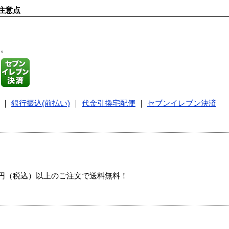
注意点
す。
｜
銀行振込(前払い)
｜
代金引換宅配便
｜
セブンイレブン決済
00円（税込）以上のご注文で送料無料！