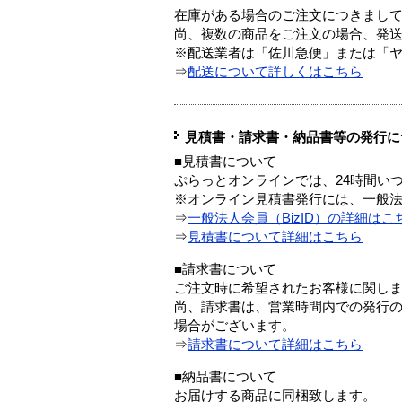
在庫がある場合のご注文につきまし
尚、複数の商品をご注文の場合、発
※配送業者は「佐川急便」または「
⇒
配送について詳しくはこちら
見積書・請求書・納品書等の発行に
■見積書について
ぷらっとオンラインでは、24時間い
※オンライン見積書発行には、一般法人
⇒
一般法人会員（BizID）の詳細はこ
⇒
見積書について詳細はこちら
■請求書について
ご注文時に希望されたお客様に関し
尚、請求書は、営業時間内での発行
場合がございます。
⇒
請求書について詳細はこちら
■納品書について
お届けする商品に同梱致します。