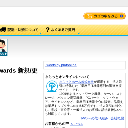
Tweets by platonline
Rewards 新規/更
ぷらっとオンラインについて
ぷらっとホーム株式会社
が運用する、法人取
引に特化した「業務用IT機器専門の調達支援
サイト」です。
1999年よりネットワーク機器、サーバ、スト
レージ、パソコン周辺機器、PCパーツ、ソフトウェ
ア、ライセンスなど、業務用IT機器中心に販売。品揃え
は業界トップクラスの約5.5万点です。法人取引に特化
し、学校・官公庁・一般法人のお客様の請求書後払いに
も対応しています。
IPv6への取り組み
会社概要
お客様からの声
もっと見る