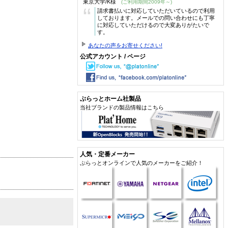
東京大学/K様
(ご利用期間2009年～)
“
請求書払いに対応していただいているので利用
しております。メールでの問い合わせにも丁寧
に対応していただけるので大変ありがたいで
す。
あなたの声をお寄せください!
公式アカウント / ページ
ぷらっとホーム社製品
当社ブランドの製品情報はこちら
人気・定番メーカー
ぷらっとオンラインで人気のメーカーをご紹介！