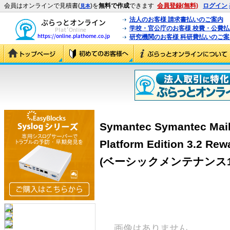
会員はオンラインで見積書(
)を
無料で作成
できます
会員登録(無料)
ログイン
見本
法人のお客様 請求書払いのご案内
学校・官公庁のお客様 校費・公費
研究機関のお客様 科研費払いのご案
Symantec Symantec Mail
Platform Edition 3.
(ベーシックメンテナンス1