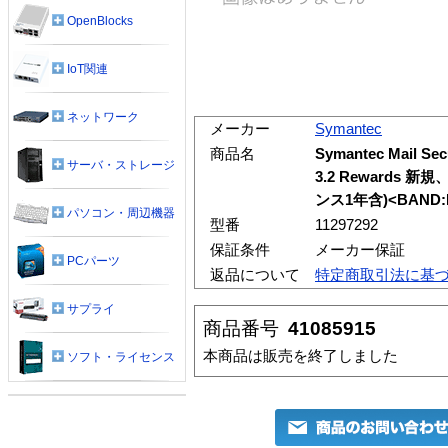
OpenBlocks
IoT関連
ネットワーク
メーカー
Symantec
商品名
Symantec Mail Secu
サーバ・ストレージ
3.2 Rewards
ンス1年含)<BAND:
パソコン・周辺機器
型番
11297292
保証条件
メーカー保証
PCパーツ
返品について
特定商取引法に基
サプライ
商品番号
41085915
本商品は販売を終了しました
ソフト・ライセンス