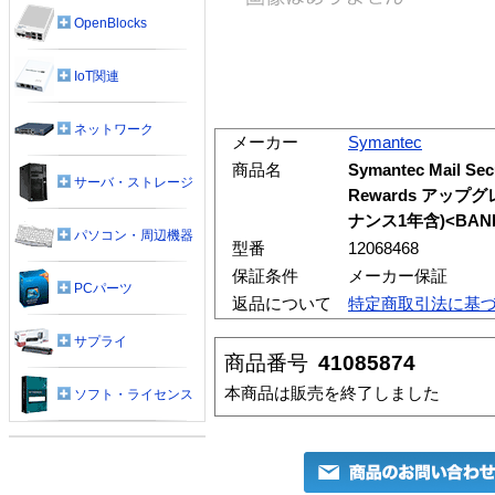
OpenBlocks
IoT関連
ネットワーク
メーカー
Symantec
商品名
Symantec Mail Secu
サーバ・ストレージ
Rewards アッ
ナンス1年含)<BAND
パソコン・周辺機器
型番
12068468
保証条件
メーカー保証
PCパーツ
返品について
特定商取引法に基
サプライ
商品番号
41085874
本商品は販売を終了しました
ソフト・ライセンス