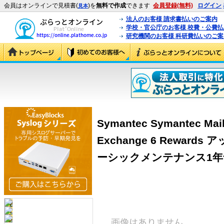
会員はオンラインで見積書(
)を
無料で作成
できます
会員登録(無料)
ログイン
見本
法人のお客様 請求書払いのご案内
学校・官公庁のお客様 校費・公費
研究機関のお客様 科研費払いのご案
Symantec Symantec Mail 
Exchange 6 Rewar
ーシックメンテナンス1年