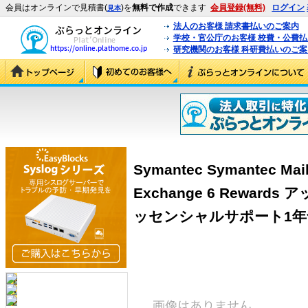
会員はオンラインで見積書(
)を
無料で作成
できます
会員登録(無料)
ログイン
見本
法人のお客様 請求書払いのご案内
学校・官公庁のお客様 校費・公費
研究機関のお客様 科研費払いのご案
Symantec Symantec Mail 
Exchange 6 Rewar
ッセンシャルサポート1年