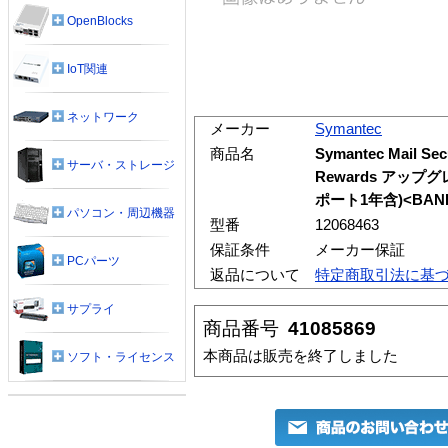
OpenBlocks
IoT関連
ネットワーク
メーカー
Symantec
商品名
Symantec Mail Secu
サーバ・ストレージ
Rewards アッ
ポート1年含)<BAND
パソコン・周辺機器
型番
12068463
保証条件
メーカー保証
PCパーツ
返品について
特定商取引法に基
サプライ
商品番号
41085869
本商品は販売を終了しました
ソフト・ライセンス