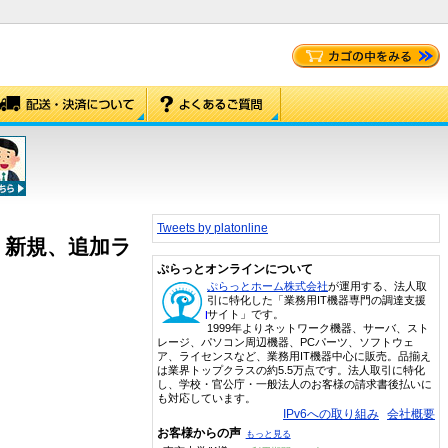
Tweets by platonline
wards 新規、追加ラ
ぷらっとオンラインについて
ぷらっとホーム株式会社
が運用する、法人取
引に特化した「業務用IT機器専門の調達支援
サイト」です。
1999年よりネットワーク機器、サーバ、スト
レージ、パソコン周辺機器、PCパーツ、ソフトウェ
ア、ライセンスなど、業務用IT機器中心に販売。品揃え
は業界トップクラスの約5.5万点です。法人取引に特化
し、学校・官公庁・一般法人のお客様の請求書後払いに
も対応しています。
IPv6への取り組み
会社概要
お客様からの声
もっと見る