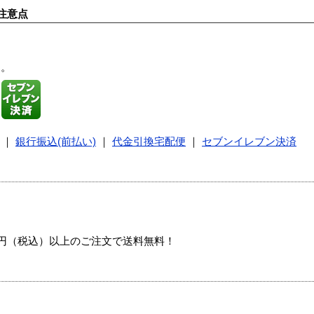
注意点
す。
｜
銀行振込(前払い)
｜
代金引換宅配便
｜
セブンイレブン決済
00円（税込）以上のご注文で送料無料！