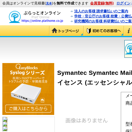
会員はオンラインで見積書(
)を
無料で作成
できます
会員登録(無料)
ログイン
見本
法人のお客様 請求書払いのご案内
学校・官公庁のお客様 校費・公費
研究機関のお客様 科研費払いのご案
Symantec Symantec Mai
イセンス (エッセンシャル
メ
商
型
保