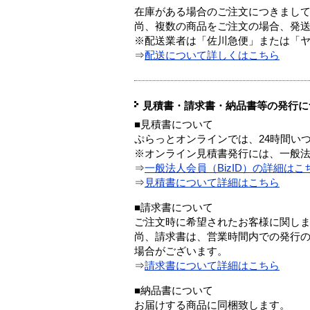
在庫がある場合のご注文につきまし
尚、複数の商品をご注文の場合、発
※配送業者は「佐川急便」または「
⇒
配送について詳しくはこちら
見積書・請求書・納品書等の発行に
■見積書について
ぷらっとオンラインでは、24時間い
※オンライン見積書発行には、一般法人
⇒
一般法人会員（BizID）の詳細はこ
⇒
見積書について詳細はこちら
■請求書について
ご注文時に希望されたお客様に関し
尚、請求書は、営業時間内での発行
場合がございます。
⇒
請求書について詳細はこちら
■納品書について
お届けする商品に同梱致します。