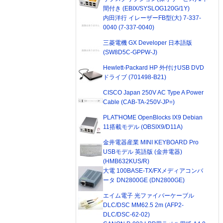
間付き (EBIX/SYSLOG120G/1Y)
内田洋行 イレーザーFB型(大) 7-337-
0040 (7-337-0040)
三菱電機 GX Developer 日本語版
(SW8D5C-GPPW-J)
Hewlett-Packard HP 外付けUSB DVD
ドライブ (701498-B21)
CISCO Japan 250V AC Type A Power
Cable (CAB-TA-250V-JP=)
PLAT'HOME OpenBlocks IX9 Debian
11搭載モデル (OBSIX9/D11A)
金井電器産業 MINI KEYBOARD Pro
USBモデル 英語版 (金井電器)
(HMB632KUS/R)
大電 100BASE-TX/FXメディアコンバ
ータ DN2800GE (DN2800GE)
エイム電子 光ファイバーケーブル
DLC/DSC MM62.5 2m (AFP2-
DLC/DSC-62-02)