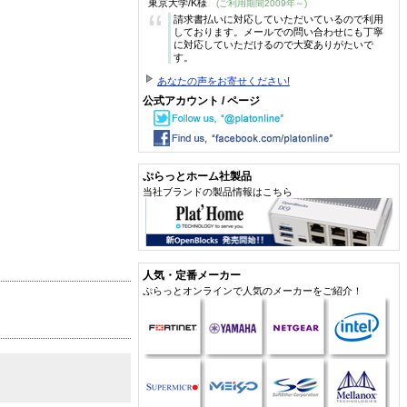
東京大学/K様
(ご利用期間2009年～)
“
請求書払いに対応していただいているので利用
しております。メールでの問い合わせにも丁寧
に対応していただけるので大変ありがたいで
す。
あなたの声をお寄せください!
公式アカウント / ページ
ぷらっとホーム社製品
当社ブランドの製品情報はこちら
人気・定番メーカー
ぷらっとオンラインで人気のメーカーをご紹介！