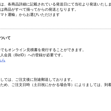
ては、各商品詳細に記載されている発送日にて当社より発送いたし
送は商品がすべて揃ってからの発送となります。
ヤマト運輸」からお選びいただけます
ついて
つでもオンライン見積書を発行することができます。
会員（BizID）への登録が必要です。
ちら
ましては、ご注文後に別途郵送しております。
のため、ご注文日時（土日祝にかかる場合等）によりましては、到