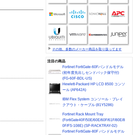
その他、多数のメーカー商品を取り扱ってます
注目の商品
Fortinet FortiGate-60Fバンドルモデル
(初年度先出しセンドバック保守付)
(FG-60F-BDL-US)
Hewlett-Packard HP LCD 8500 コンソ
ール (AF642A)
IBM Flex System コンソール・ブレイ
クアウト・ケーブル (81Y5286)
Fortinet Rack Mount Tray
(FortiGate40F/50E/60E/60F/61F/80E/8
0F/FS-108E) (SP-RACKTRAY-02)
Fortinet FortiGate-80F バンドルモデル