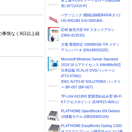
富士通 POS-Cサーマルロール紙(高保
存) (0722410-P)
パナソニック 感熱記録紙B4(6本入り)
UG-0001B4 (UG-0001B4)
応研 販売大臣 NX スタンドアロン
の事情なく8日以上経
(OKN-423533)
大電 環境対応 1000BASE-T/X メディ
アコンバータ (DN1800SG2E)
Microsoft Windows Server Standard
2019 16コアライセンス 64bitWin対応
日本語版 5CAL付 DVDパッケージ
(P73-07691)
IDEC AUTO-ID SOLUTIONS バッテリ
ー BP-007 (BP-007)
TP-Link AX1800 壁面埋め込み型 Wi-Fi
6アクセスポイント (EAP615-WALL)
PLAT'HOME OpenBlocks IX9 Debian
10搭載モデル (OBSIX9/D10A)
PLAT'HOME EasyBlocks Syslog 120G
サブスクリプション(保守サービス) 1年