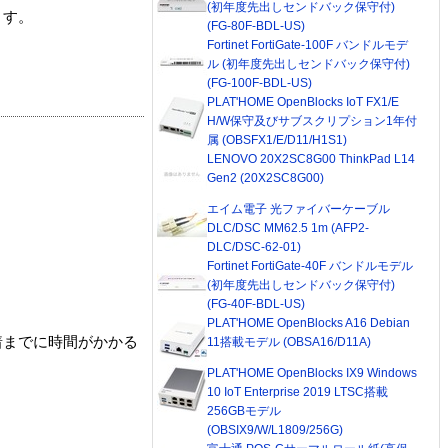
(初年度先出しセンドバック保守付)
ます。
(FG-80F-BDL-US)
Fortinet FortiGate-100F バンドルモデ
ル (初年度先出しセンドバック保守付)
(FG-100F-BDL-US)
PLAT'HOME OpenBlocks IoT FX1/E
H/W保守及びサブスクリプション1年付
属 (OBSFX1/E/D11/H1S1)
LENOVO 20X2SC8G00 ThinkPad L14
Gen2 (20X2SC8G00)
エイム電子 光ファイバーケーブル
DLC/DSC MM62.5 1m (AFP2-
DLC/DSC-62-01)
Fortinet FortiGate-40F バンドルモデル
(初年度先出しセンドバック保守付)
(FG-40F-BDL-US)
PLAT'HOME OpenBlocks A16 Debian
着までに時間がかかる
11搭載モデル (OBSA16/D11A)
PLAT'HOME OpenBlocks IX9 Windows
10 IoT Enterprise 2019 LTSC搭載
256GBモデル
(OBSIX9/W/L1809/256G)