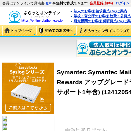
会員はオンラインで見積書(
)を
無料で作成
できます
会員登録(無料)
ログイン
見本
法人のお客様 請求書払いのご案内
学校・官公庁のお客様 校費・公費
研究機関のお客様 科研費払いのご案
Symantec Symantec Mail 
Rewards アップグレー
サポート1年含)
(12412054