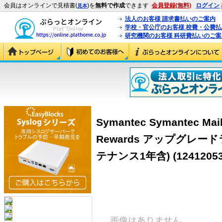
会員はオンラインで見積書(
)を
無料で作成
できます
会員登録(無料)
ログイン
見本
法人のお客様 請求書払いのご案内
学校・官公庁のお客様 校費・公費
研究機関のお客様 科研費払いのご案
Symantec Symantec Mail 
Rewards アップグレー
テナンス1年含)
(12412053