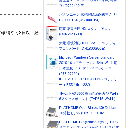
富士通 POS-Cサーマルロール紙(高保
存) (0722410-P)
パナソニック 感熱記録紙B4(6本入り)
UG-0001B4 (UG-0001B4)
応研 販売大臣 NX スタンドアロン
の事情なく8日以上経
(OKN-423533)
大電 環境対応 1000BASE-T/X メディ
アコンバータ (DN1800SG2E)
Microsoft Windows Server Standard
2019 16コアライセンス 64bitWin対応
日本語版 5CAL付 DVDパッケージ
(P73-07691)
IDEC AUTO-ID SOLUTIONS バッテリ
ー BP-007 (BP-007)
TP-Link AX1800 壁面埋め込み型 Wi-Fi
6アクセスポイント (EAP615-WALL)
PLAT'HOME OpenBlocks IX9 Debian
10搭載モデル (OBSIX9/D10A)
PLAT'HOME EasyBlocks Syslog 120G
サブスクリプション(保守サービス) 1年