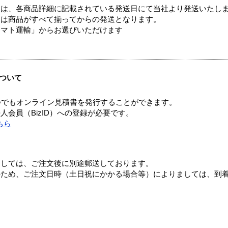
ては、各商品詳細に記載されている発送日にて当社より発送いたし
送は商品がすべて揃ってからの発送となります。
ヤマト運輸」からお選びいただけます
ついて
つでもオンライン見積書を発行することができます。
会員（BizID）への登録が必要です。
ちら
ましては、ご注文後に別途郵送しております。
のため、ご注文日時（土日祝にかかる場合等）によりましては、到