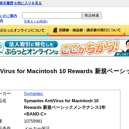
表示履歴
お気に入りを見る
払いのご案内
内
型番まとめ検索»
ntiVirus for Macintosh 10 Rewards 新
ーカー
Symantec
品名
Symantec AntiVirus for Macintosh 10
Rewards 新規ベーシックメンテナンス1年
<BAND:C>
番
10759981
証条件
メーカー保証