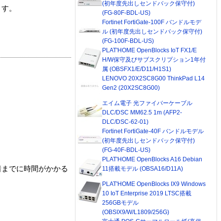
(初年度先出しセンドバック保守付)
ます。
(FG-80F-BDL-US)
Fortinet FortiGate-100F バンドルモデ
ル (初年度先出しセンドバック保守付)
(FG-100F-BDL-US)
PLAT'HOME OpenBlocks IoT FX1/E
H/W保守及びサブスクリプション1年付
属 (OBSFX1/E/D11/H1S1)
LENOVO 20X2SC8G00 ThinkPad L14
Gen2 (20X2SC8G00)
エイム電子 光ファイバーケーブル
DLC/DSC MM62.5 1m (AFP2-
DLC/DSC-62-01)
Fortinet FortiGate-40F バンドルモデル
(初年度先出しセンドバック保守付)
(FG-40F-BDL-US)
PLAT'HOME OpenBlocks A16 Debian
着までに時間がかかる
11搭載モデル (OBSA16/D11A)
PLAT'HOME OpenBlocks IX9 Windows
10 IoT Enterprise 2019 LTSC搭載
256GBモデル
(OBSIX9/W/L1809/256G)