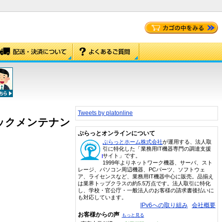
Tweets by platonline
規ベーシックメンテナン
ぷらっとオンラインについて
ぷらっとホーム株式会社
が運用する、法人取
引に特化した「業務用IT機器専門の調達支援
サイト」です。
1999年よりネットワーク機器、サーバ、スト
レージ、パソコン周辺機器、PCパーツ、ソフトウェ
ア、ライセンスなど、業務用IT機器中心に販売。品揃え
は業界トップクラスの約5.5万点です。法人取引に特化
し、学校・官公庁・一般法人のお客様の請求書後払いに
も対応しています。
IPv6への取り組み
会社概要
お客様からの声
もっと見る