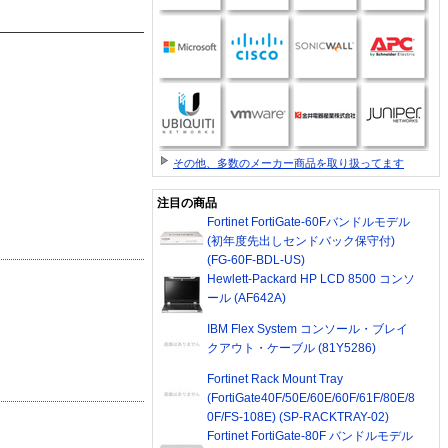
その他、多数のメーカー商品を取り扱ってます
注目の商品
Fortinet FortiGate-60Fバンドルモデル
(初年度先出しセンドバック保守付)
(FG-60F-BDL-US)
Hewlett-Packard HP LCD 8500 コンソ
ール (AF642A)
IBM Flex System コンソール・ブレイ
クアウト・ケーブル (81Y5286)
Fortinet Rack Mount Tray
(FortiGate40F/50E/60E/60F/61F/80E/8
0F/FS-108E) (SP-RACKTRAY-02)
Fortinet FortiGate-80F バンドルモデル