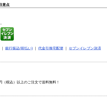
注意点
す。
｜
銀行振込(前払い)
｜
代金引換宅配便
｜
セブンイレブン決済
00円（税込）以上のご注文で送料無料！