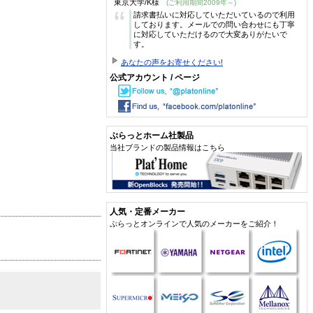
東京大学/K様
(ご利用期間2009年～)
“
請求書払いに対応していただいているので利用
しております。メールでの問い合わせにも丁寧
に対応していただけるので大変ありがたいで
す。
あなたの声をお寄せください!
公式アカウント / ページ
ぷらっとホーム社製品
当社ブランドの製品情報はこちら
人気・定番メーカー
ぷらっとオンラインで人気のメーカーをご紹介！