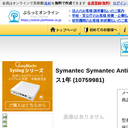
会員はオンラインで見積書(
)を
無料で作成
できます
会員登録(無料)
ログイン
見本
法人のお客様 請求書払いのご案内
学校・官公庁のお客様 校費・公費
研究機関のお客様 科研費払いのご案
Symantec Symantec A
ス1年
(10759981)
メ
商
型
保