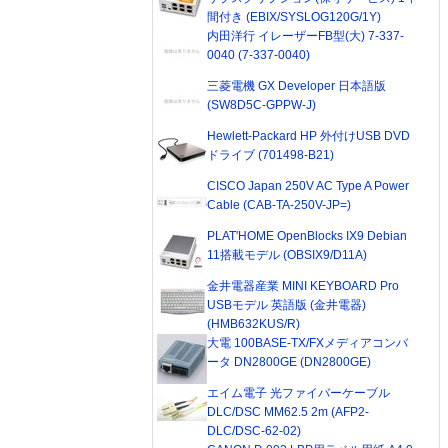
間付き (EBIX/SYSLOG120G/1Y)
内田洋行 イレーザーFB型(大) 7-337-
0040 (7-337-0040)
三菱電機 GX Developer 日本語版
(SW8D5C-GPPW-J)
Hewlett-Packard HP 外付けUSB DVD
ドライブ (701498-B21)
CISCO Japan 250V AC Type A Power
Cable (CAB-TA-250V-JP=)
PLAT'HOME OpenBlocks IX9 Debian
11搭載モデル (OBSIX9/D11A)
金井電器産業 MINI KEYBOARD Pro
USBモデル 英語版 (金井電器)
(HMB632KUS/R)
大電 100BASE-TX/FXメディアコンバ
ータ DN2800GE (DN2800GE)
エイム電子 光ファイバーケーブル
DLC/DSC MM62.5 2m (AFP2-
DLC/DSC-62-02)