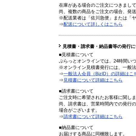
在庫がある場合のご注文につきまし
尚、複数の商品をご注文の場合、発
※配送業者は「佐川急便」または「
⇒
配送について詳しくはこちら
見積書・請求書・納品書等の発行に
■見積書について
ぷらっとオンラインでは、24時間い
※オンライン見積書発行には、一般法人
⇒
一般法人会員（BizID）の詳細はこ
⇒
見積書について詳細はこちら
■請求書について
ご注文時に希望されたお客様に関し
尚、請求書は、営業時間内での発行
場合がございます。
⇒
請求書について詳細はこちら
■納品書について
お届けする商品に同梱致します。