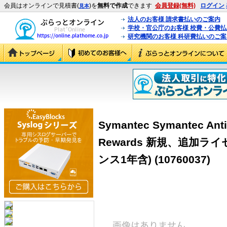
会員はオンラインで見積書(
)を
無料で作成
できます
会員登録(無料)
ログイン
見本
法人のお客様 請求書払いのご案内
学校・官公庁のお客様 校費・公費
研究機関のお客様 科研費払いのご案
Symantec Symantec AntiV
Rewards 新規、追加ラ
ンス1年含)
(10760037)