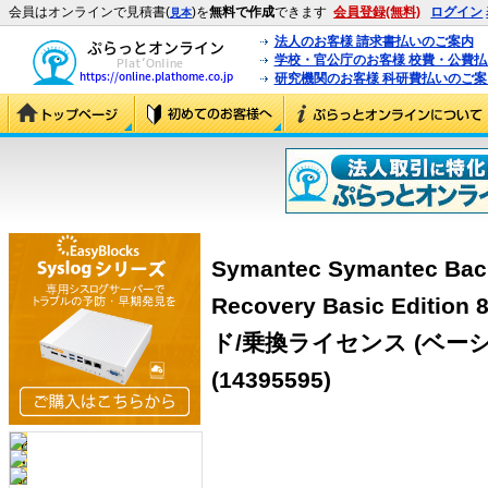
会員はオンラインで見積書(
)を
無料で作成
できます
会員登録(無料)
ログイン
見本
法人のお客様 請求書払いのご案内
学校・官公庁のお客様 校費・公費
研究機関のお客様 科研費払いのご案
Symantec Symantec Bac
Recovery Basic Editi
ド/乗換ライセンス (ベー
(14395595)