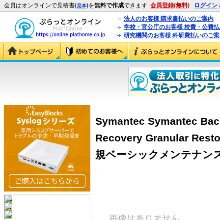
会員はオンラインで見積書(
)を
無料で作成
できます
会員登録(無料)
ログイン
見本
法人のお客様 請求書払いのご案内
学校・官公庁のお客様 校費・公費
研究機関のお客様 科研費払いのご案
Symantec Symantec Bac
Recovery Granular Resto
規ベーシックメンテナンス