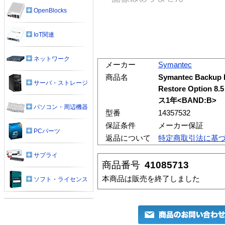
OpenBlocks
IoT関連
ネットワーク
メーカー
Symantec
商品名
Symantec Backup 
サーバ・ストレージ
Restore Optio
ス1年<BAND:B>
パソコン・周辺機器
型番
14357532
保証条件
メーカー保証
PCパーツ
返品について
特定商取引法に基
サプライ
商品番号
41085713
本商品は販売を終了しました
ソフト・ライセンス