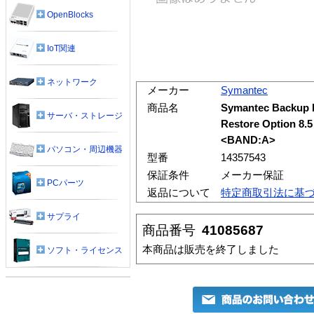
OpenBlocks
IoT関連
ネットワーク
メーカー
Symantec
商品名
Symantec Backup 
サーバ・ストレージ
Restore Option
<BAND:A>
パソコン・周辺機器
型番
14357543
保証条件
メーカー保証
PCパーツ
返品について
特定商取引法に基
サプライ
商品番号
41085687
本商品は販売を終了しました
ソフト・ライセンス