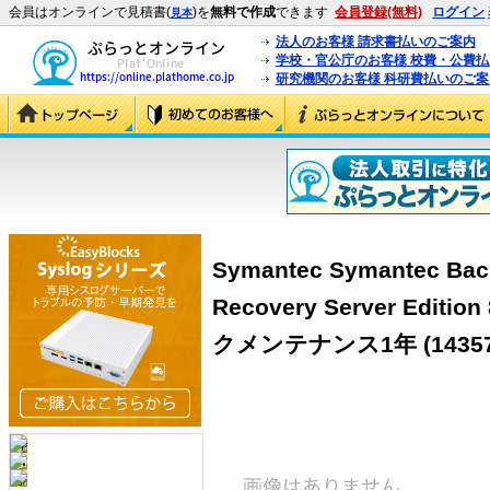
会員はオンラインで見積書(
)を
無料で作成
できます
会員登録(無料)
ログイン
見本
法人のお客様 請求書払いのご案内
学校・官公庁のお客様 校費・公費
研究機関のお客様 科研費払いのご案
Symantec Symantec Bac
Recovery Server Edit
クメンテナンス1年
(1435