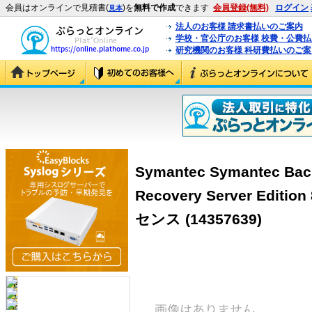
会員はオンラインで見積書(
)を
無料で作成
できます
会員登録(無料)
ログイン
見本
法人のお客様 請求書払いのご案内
学校・官公庁のお客様 校費・公費
研究機関のお客様 科研費払いのご案
Symantec Symantec Bac
Recovery Server Editi
センス
(14357639)