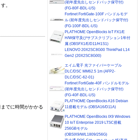
(初年度先出しセンドバック保守付)
ます。
(FG-80F-BDL-US)
Fortinet FortiGate-100F バンドルモデ
ル (初年度先出しセンドバック保守付)
(FG-100F-BDL-US)
PLAT'HOME OpenBlocks IoT FX1/E
H/W保守及びサブスクリプション1年付
属 (OBSFX1/E/D11/H1S1)
LENOVO 20X2SC8G00 ThinkPad L14
Gen2 (20X2SC8G00)
エイム電子 光ファイバーケーブル
DLC/DSC MM62.5 1m (AFP2-
DLC/DSC-62-01)
Fortinet FortiGate-40F バンドルモデル
(初年度先出しセンドバック保守付)
(FG-40F-BDL-US)
PLAT'HOME OpenBlocks A16 Debian
着までに時間がかかる
11搭載モデル (OBSA16/D11A)
PLAT'HOME OpenBlocks IX9 Windows
10 IoT Enterprise 2019 LTSC搭載
256GBモデル
(OBSIX9/W/L1809/256G)