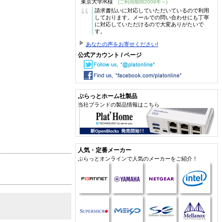
東京大学/K様
(ご利用期間2009年～)
“
請求書払いに対応していただいているので利用
しております。メールでの問い合わせにも丁寧
に対応していただけるので大変ありがたいで
す。
あなたの声をお寄せください!
公式アカウント / ページ
ぷらっとホーム社製品
当社ブランドの製品情報はこちら
人気・定番メーカー
ぷらっとオンラインで人気のメーカーをご紹介！