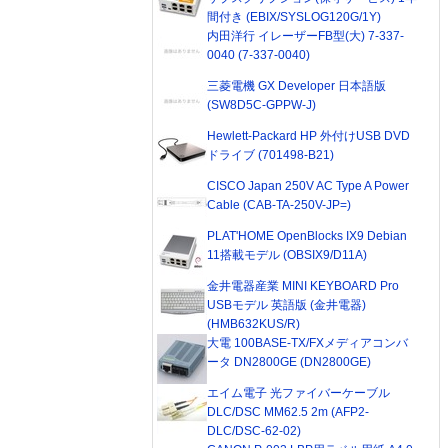
間付き (EBIX/SYSLOG120G/1Y)
内田洋行 イレーザーFB型(大) 7-337-
0040 (7-337-0040)
三菱電機 GX Developer 日本語版
(SW8D5C-GPPW-J)
Hewlett-Packard HP 外付けUSB DVD
ドライブ (701498-B21)
CISCO Japan 250V AC Type A Power
Cable (CAB-TA-250V-JP=)
PLAT'HOME OpenBlocks IX9 Debian
11搭載モデル (OBSIX9/D11A)
金井電器産業 MINI KEYBOARD Pro
USBモデル 英語版 (金井電器)
(HMB632KUS/R)
大電 100BASE-TX/FXメディアコンバ
ータ DN2800GE (DN2800GE)
エイム電子 光ファイバーケーブル
DLC/DSC MM62.5 2m (AFP2-
DLC/DSC-62-02)