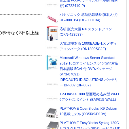
富士通 POS-Cサーマルロール紙(高保
存) (0722410-P)
パナソニック 感熱記録紙B4(6本入り)
UG-0001B4 (UG-0001B4)
応研 販売大臣 NX スタンドアロン
の事情なく8日以上経
(OKN-423533)
大電 環境対応 1000BASE-T/X メディ
アコンバータ (DN1800SG2E)
Microsoft Windows Server Standard
2019 16コアライセンス 64bitWin対応
日本語版 5CAL付 DVDパッケージ
(P73-07691)
IDEC AUTO-ID SOLUTIONS バッテリ
ー BP-007 (BP-007)
TP-Link AX1800 壁面埋め込み型 Wi-Fi
6アクセスポイント (EAP615-WALL)
PLAT'HOME OpenBlocks IX9 Debian
10搭載モデル (OBSIX9/D10A)
PLAT'HOME EasyBlocks Syslog 120G
サブスクリプション(保守サービス) 1年