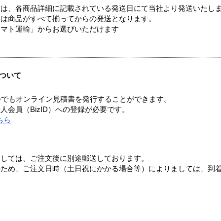
ては、各商品詳細に記載されている発送日にて当社より発送いたし
送は商品がすべて揃ってからの発送となります。
ヤマト運輸」からお選びいただけます
ついて
つでもオンライン見積書を発行することができます。
会員（BizID）への登録が必要です。
ちら
ましては、ご注文後に別途郵送しております。
のため、ご注文日時（土日祝にかかる場合等）によりましては、到