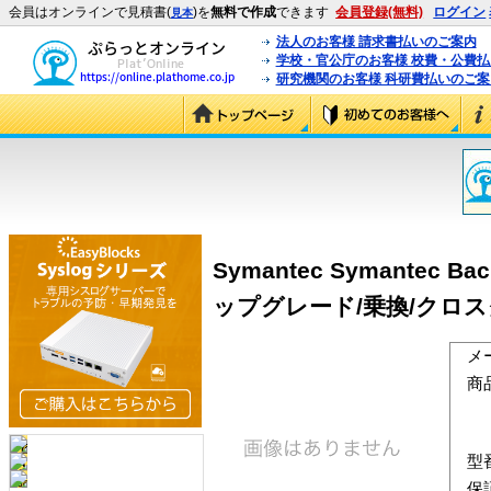
会員はオンラインで見積書(
)を
無料で作成
できます
会員登録(無料)
ログイン
見本
法人のお客様 請求書払いのご案内
学校・官公庁のお客様 校費・公費
研究機関のお客様 科研費払いのご案
Symantec Symantec Back
ップグレード/乗換/クロ
メ
商
型
保