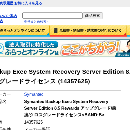
表示履歴
お気に入りを見る
払いのご案内
内
型番まとめ検索»
up Exec System Recovery Server Edition 
スグレードライセンス
(14357625)
ーカー
Symantec
品名
Symantec Backup Exec System Recovery
Server Edition 8.5 Rewards アップグレード/乗
換/クロスグレードライセンス<BAND:B>
番
14357625
証条件
メーカー保証