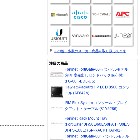
その他、多数のメーカー商品を取り扱ってます
注目の商品
Fortinet FortiGate-60Fバンドルモデル
(初年度先出しセンドバック保守付)
(FG-60F-BDL-US)
Hewlett-Packard HP LCD 8500 コンソ
ール (AF642A)
IBM Flex System コンソール・ブレイ
クアウト・ケーブル (81Y5286)
Fortinet Rack Mount Tray
(FortiGate40F/50E/60E/60F/61F/80E/8
0F/FS-108E) (SP-RACKTRAY-02)
Fortinet FortiGate-80F バンドルモデル