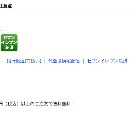
注意点
す。
｜
銀行振込(前払い)
｜
代金引換宅配便
｜
セブンイレブン決済
00円（税込）以上のご注文で送料無料！