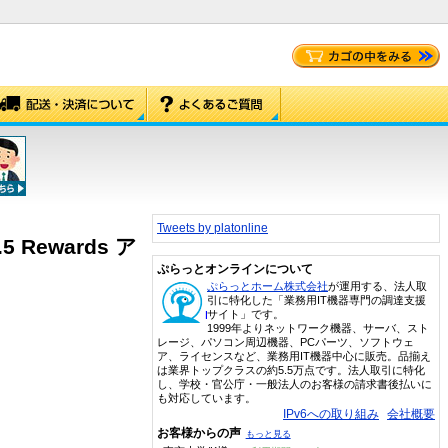
Tweets by platonline
8.5 Rewards ア
ぷらっとオンラインについて
ぷらっとホーム株式会社
が運用する、法人取
引に特化した「業務用IT機器専門の調達支援
サイト」です。
1999年よりネットワーク機器、サーバ、スト
レージ、パソコン周辺機器、PCパーツ、ソフトウェ
ア、ライセンスなど、業務用IT機器中心に販売。品揃え
は業界トップクラスの約5.5万点です。法人取引に特化
し、学校・官公庁・一般法人のお客様の請求書後払いに
も対応しています。
IPv6への取り組み
会社概要
お客様からの声
もっと見る