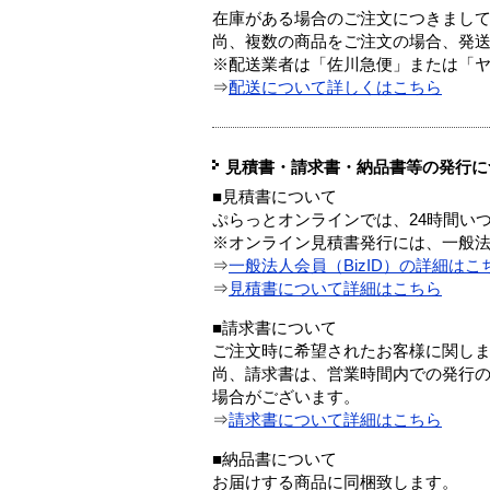
在庫がある場合のご注文につきまし
尚、複数の商品をご注文の場合、発
※配送業者は「佐川急便」または「
⇒
配送について詳しくはこちら
見積書・請求書・納品書等の発行に
■見積書について
ぷらっとオンラインでは、24時間い
※オンライン見積書発行には、一般法人
⇒
一般法人会員（BizID）の詳細はこ
⇒
見積書について詳細はこちら
■請求書について
ご注文時に希望されたお客様に関し
尚、請求書は、営業時間内での発行
場合がございます。
⇒
請求書について詳細はこちら
■納品書について
お届けする商品に同梱致します。