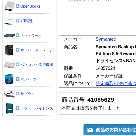
OpenBlocks
IoT関連
ネットワーク
メーカー
Symantec
商品名
Symantec Backup 
サーバ・ストレージ
Edition 8.5 R
ドライセンス<BAND
パソコン・周辺機器
型番
14357624
保証条件
メーカー保証
PCパーツ
返品について
特定商取引法に基
サプライ
商品番号
41085629
本商品は販売を終了しました
ソフト・ライセンス