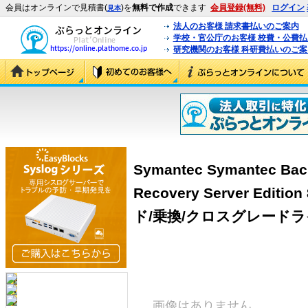
会員はオンラインで見積書(
)を
無料で作成
できます
会員登録(無料)
ログイン
見本
法人のお客様 請求書払いのご案内
学校・官公庁のお客様 校費・公費
研究機関のお客様 科研費払いのご案
Symantec Symantec Bac
Recovery Server Edit
ド/乗換/クロスグレード