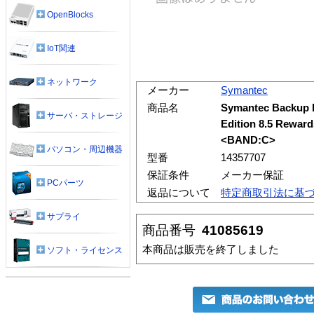
OpenBlocks
IoT関連
ネットワーク
メーカー
Symantec
商品名
Symantec Backup 
サーバ・ストレージ
Edition 8.5 
<BAND:C>
パソコン・周辺機器
型番
14357707
保証条件
メーカー保証
PCパーツ
返品について
特定商取引法に基
サプライ
商品番号
41085619
本商品は販売を終了しました
ソフト・ライセンス