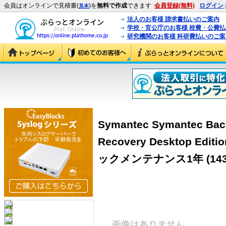
会員はオンラインで見積書(
)を
無料で作成
できます
会員登録(無料)
ログイン
見本
法人のお客様 請求書払いのご案内
学校・官公庁のお客様 校費・公費
研究機関のお客様 科研費払いのご案
Symantec Symantec Bac
Recovery Desktop Edit
ックメンテナンス1年
(14