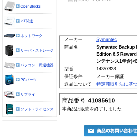
OpenBlocks
IoT関連
ネットワーク
メーカー
Symantec
商品名
Symantec Backup 
サーバ・ストレージ
Edition 8.5 R
ンテナンス1年含)<B
パソコン・周辺機器
型番
14357838
保証条件
メーカー保証
PCパーツ
返品について
特定商取引法に基
サプライ
商品番号
41085610
本商品は販売を終了しました
ソフト・ライセンス