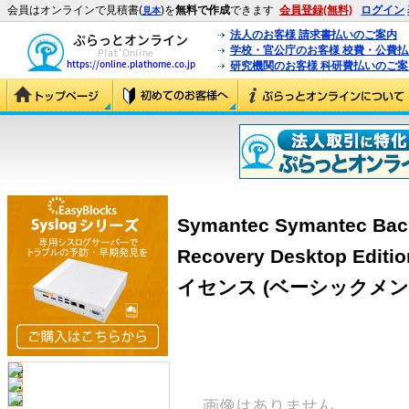
会員はオンラインで見積書(
)を
無料で作成
できます
会員登録(無料)
ログイン
見本
法人のお客様 請求書払いのご案内
学校・官公庁のお客様 校費・公費
研究機関のお客様 科研費払いのご案
Symantec Symantec Bac
Recovery Desktop Edit
イセンス (ベーシックメン