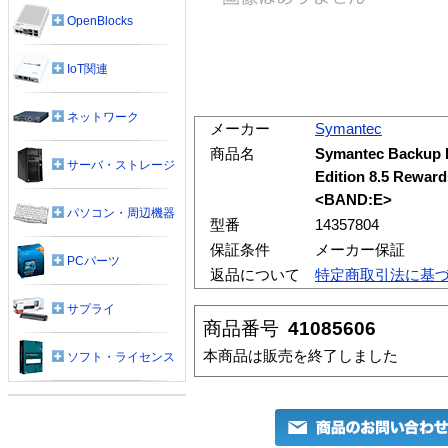
OpenBlocks
IoT関連
ネットワーク
メーカー
Symantec
商品名
Symantec Backup 
サーバ・ストレージ
Edition 8.5 R
<BAND:E>
パソコン・周辺機器
型番
14357804
保証条件
メーカー保証
PCパーツ
返品について
特定商取引法に基
サプライ
商品番号
41085606
本商品は販売を終了しました
ソフト・ライセンス