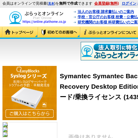
会員はオンラインで見積書(
)を
無料で作成
できます
会員登録(無料)
ログイン
見本
法人のお客様 請求書払いのご案内
学校・官公庁のお客様 校費・公費
研究機関のお客様 科研費払いのご案
Symantec Symantec Bac
Recovery Desktop Edi
ード/乗換ライセンス
(143