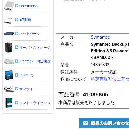
OpenBlocks
IoT関連
ネットワーク
メーカー
Symantec
商品名
Symantec Backup 
サーバ・ストレージ
Edition 8.5 R
<BAND:D>
パソコン・周辺機器
型番
14357803
保証条件
メーカー保証
PCパーツ
返品について
特定商取引法に基
サプライ
商品番号
41085605
本商品は販売を終了しました
ソフト・ライセンス