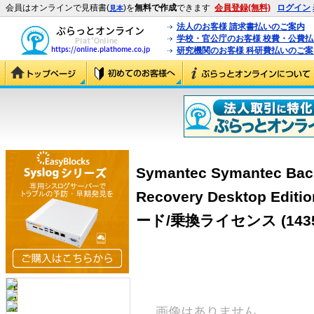
会員はオンラインで見積書(
)を
無料で作成
できます
会員登録(無料)
ログイン
見本
法人のお客様 請求書払いのご案内
学校・官公庁のお客様 校費・公費
研究機関のお客様 科研費払いのご案
Symantec Symantec Bac
Recovery Desktop Edi
ード/乗換ライセンス
(143