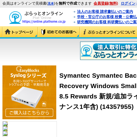
会員はオンラインで見積書(
)を
無料で作成
できます
会員登録(無料)
ログイン
見本
法人のお客様 請求書払いのご案内
学校・官公庁のお客様 校費・公費
研究機関のお客様 科研費払いのご案
Symantec Symantec Bac
Recovery Windows Small
8.5 Rewards 新規/
ナンス1年含)
(14357955)