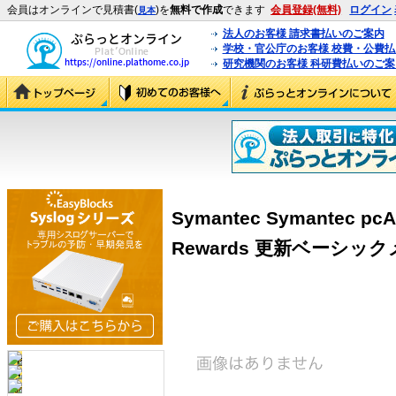
会員はオンラインで見積書(
)を
無料で作成
できます
会員登録(無料)
ログイン
見本
法人のお客様 請求書払いのご案内
学校・官公庁のお客様 校費・公費
研究機関のお客様 科研費払いのご案
Symantec Symantec pcA
Rewards 更新ベーシッ