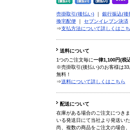
売掛取引(後払い)
｜
銀行振込(後
換宅配便
｜
セブンイレブン決済
⇒
支払方法について詳しくはこ
送料について
1つのご注文毎に
一律1,100円(税
※売掛取引(後払い)のお客様は33
無料！
⇒
送料について詳しくはこちら
配送について
在庫がある場合のご注文につき
いる発送日にて当社より発送い
尚、複数の商品をご注文の場合