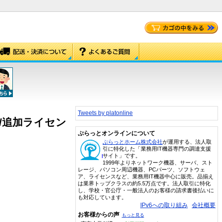
Tweets by platonline
s 新規/追加ライセン
ぷらっとオンラインについて
ぷらっとホーム株式会社
が運用する、法人取
引に特化した「業務用IT機器専門の調達支援
サイト」です。
1999年よりネットワーク機器、サーバ、スト
レージ、パソコン周辺機器、PCパーツ、ソフトウェ
ア、ライセンスなど、業務用IT機器中心に販売。品揃え
は業界トップクラスの約5.5万点です。法人取引に特化
し、学校・官公庁・一般法人のお客様の請求書後払いに
も対応しています。
IPv6への取り組み
会社概要
お客様からの声
もっと見る