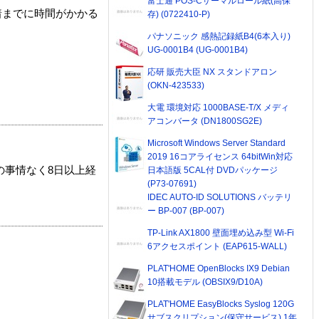
富士通 POS-Cサーマルロール紙(高保
着までに時間がかかる
存) (0722410-P)
パナソニック 感熱記録紙B4(6本入り)
UG-0001B4 (UG-0001B4)
応研 販売大臣 NX スタンドアロン
(OKN-423533)
大電 環境対応 1000BASE-T/X メディ
アコンバータ (DN1800SG2E)
Microsoft Windows Server Standard
2019 16コアライセンス 64bitWin対応
の事情なく8日以上経
日本語版 5CAL付 DVDパッケージ
(P73-07691)
IDEC AUTO-ID SOLUTIONS バッテリ
ー BP-007 (BP-007)
TP-Link AX1800 壁面埋め込み型 Wi-Fi
6アクセスポイント (EAP615-WALL)
PLAT'HOME OpenBlocks IX9 Debian
10搭載モデル (OBSIX9/D10A)
PLAT'HOME EasyBlocks Syslog 120G
サブスクリプション(保守サービス) 1年