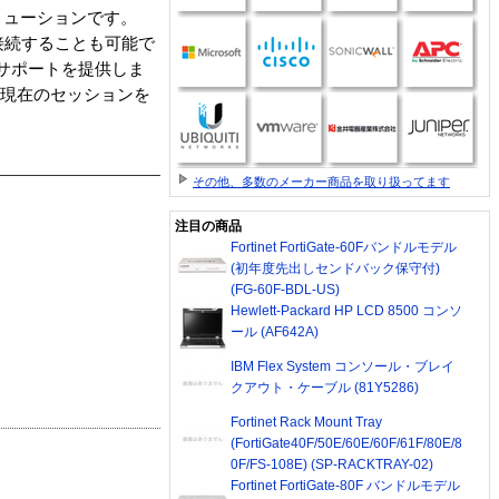
リューションです。
ー越しに接続することも可能で
証方法のサポートを提供しま
、現在のセッションを
その他、多数のメーカー商品を取り扱ってます
注目の商品
Fortinet FortiGate-60Fバンドルモデル
(初年度先出しセンドバック保守付)
(FG-60F-BDL-US)
Hewlett-Packard HP LCD 8500 コンソ
ール (AF642A)
IBM Flex System コンソール・ブレイ
クアウト・ケーブル (81Y5286)
Fortinet Rack Mount Tray
(FortiGate40F/50E/60E/60F/61F/80E/8
0F/FS-108E) (SP-RACKTRAY-02)
Fortinet FortiGate-80F バンドルモデル