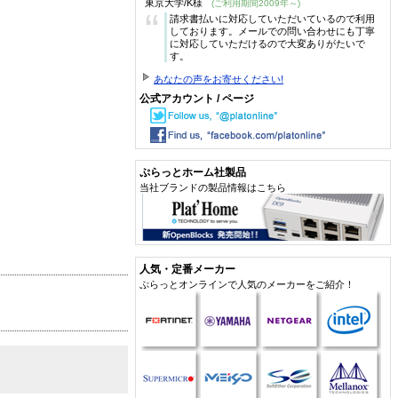
東京大学/K様
(ご利用期間2009年～)
“
請求書払いに対応していただいているので利用
しております。メールでの問い合わせにも丁寧
に対応していただけるので大変ありがたいで
す。
あなたの声をお寄せください!
公式アカウント / ページ
ぷらっとホーム社製品
当社ブランドの製品情報はこちら
人気・定番メーカー
ぷらっとオンラインで人気のメーカーをご紹介！