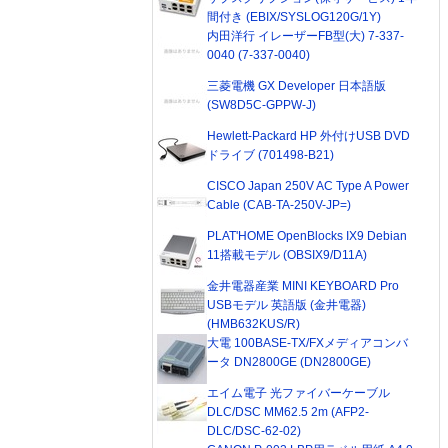
間付き (EBIX/SYSLOG120G/1Y)
内田洋行 イレーザーFB型(大) 7-337-
0040 (7-337-0040)
三菱電機 GX Developer 日本語版
(SW8D5C-GPPW-J)
Hewlett-Packard HP 外付けUSB DVD
ドライブ (701498-B21)
CISCO Japan 250V AC Type A Power
Cable (CAB-TA-250V-JP=)
PLAT'HOME OpenBlocks IX9 Debian
11搭載モデル (OBSIX9/D11A)
金井電器産業 MINI KEYBOARD Pro
USBモデル 英語版 (金井電器)
(HMB632KUS/R)
大電 100BASE-TX/FXメディアコンバ
ータ DN2800GE (DN2800GE)
エイム電子 光ファイバーケーブル
DLC/DSC MM62.5 2m (AFP2-
DLC/DSC-62-02)