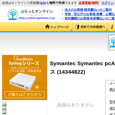
会員はオンラインで見積書(
)を
無料で作成
できます
会員登録(無料)
ログイン
見本
法人のお客様 請求書払いのご案内
学校・官公庁のお客様 校費・公費
研究機関のお客様 科研費払いのご案
Symantec Symantec p
ス
(14344822)
メ
商
型
保
返