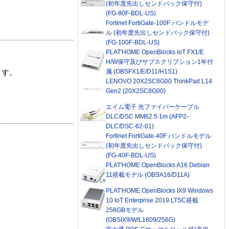
(初年度先出しセンドバック保守付)
(FG-80F-BDL-US)
Fortinet FortiGate-100F バンドルモデ
ル (初年度先出しセンドバック保守付)
(FG-100F-BDL-US)
PLAT'HOME OpenBlocks IoT FX1/E
H/W保守及びサブスクリプション1年付
属 (OBSFX1/E/D11/H1S1)
ます。
LENOVO 20X2SC8G00 ThinkPad L14
Gen2 (20X2SC8G00)
エイム電子 光ファイバーケーブル
DLC/DSC MM62.5 1m (AFP2-
DLC/DSC-62-01)
Fortinet FortiGate-40F バンドルモデル
(初年度先出しセンドバック保守付)
(FG-40F-BDL-US)
PLAT'HOME OpenBlocks A16 Debian
11搭載モデル (OBSA16/D11A)
PLAT'HOME OpenBlocks IX9 Windows
10 IoT Enterprise 2019 LTSC搭載
256GBモデル
(OBSIX9/W/L1809/256G)