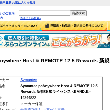
表示履歴
お気に入りを見る
払いのご案内
内
型番まとめ検索»
cAnywhere Host & REMOTE 12.5 Reward
ーカー
Symantec
品名
Symantec pcAnywhere Host & REMOTE 12.5
Rewards 新規/追加ライセンス <BAND:E>
番
14344822
証条件
メーカー保証
品について
特定商取引法に基づく表示