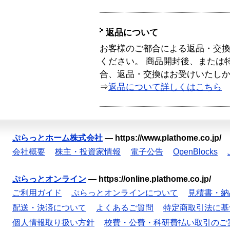
返品について
お客様のご都合による返品・交
ください。 商品開封後、または
合、返品・交換はお受けいたし
⇒
返品について詳しくはこちら
ぷらっとホーム株式会社
—
https://www.plathome.co.jp/
会社概要
株主・投資家情報
電子公告
OpenBlocks
ぷらっとオンライン
—
https://online.plathome.co.jp/
ご利用ガイド
ぷらっとオンラインについて
見積書・納
配送・決済について
よくあるご質問
特定商取引法に基
個人情報取り扱い方針
校費・公費・科研費払い取引のご