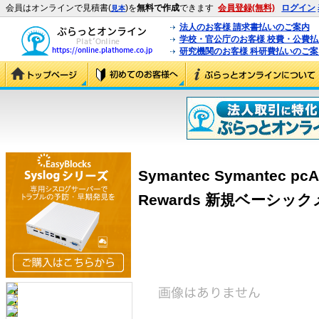
会員はオンラインで見積書(
)を
無料で作成
できます
会員登録(無料)
ログイン
見本
法人のお客様 請求書払いのご案内
学校・官公庁のお客様 校費・公費
研究機関のお客様 科研費払いのご案
Symantec Symantec pcA
Rewards 新規ベーシッ