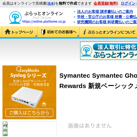
会員はオンラインで見積書(
)を
無料で作成
できます
会員登録(無料)
ログイン
見本
法人のお客様 請求書払いのご案内
学校・官公庁のお客様 校費・公費
研究機関のお客様 科研費払いのご案
Symantec Symantec Ghost
Rewards 新規ベーシッ