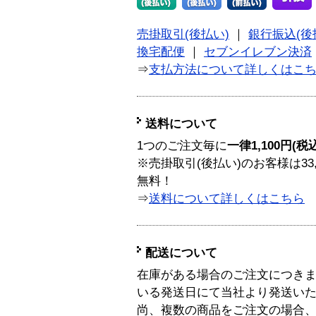
売掛取引(後払い)
｜
銀行振込(後
換宅配便
｜
セブンイレブン決済
⇒
支払方法について詳しくはこ
送料について
1つのご注文毎に
一律1,100円(税
※売掛取引(後払い)のお客様は33
無料！
⇒
送料について詳しくはこちら
配送について
在庫がある場合のご注文につき
いる発送日にて当社より発送い
尚、複数の商品をご注文の場合