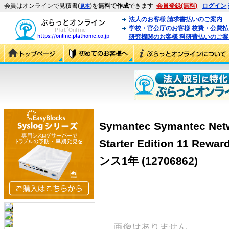
会員はオンラインで見積書(
)を
無料で作成
できます
会員登録(無料)
ログイン
見本
法人のお客様 請求書払いのご案内
学校・官公庁のお客様 校費・公費
研究機関のお客様 科研費払いのご案
Symantec Symantec Netw
Starter Edition 11
ンス1年
(12706862)