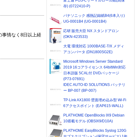
富士通 POS-Cサーマルロール紙(高保
存) (0722410-P)
パナソニック 感熱記録紙B4(6本入り)
UG-0001B4 (UG-0001B4)
応研 販売大臣 NX スタンドアロン
の事情なく8日以上経
(OKN-423533)
大電 環境対応 1000BASE-T/X メディ
アコンバータ (DN1800SG2E)
Microsoft Windows Server Standard
2019 16コアライセンス 64bitWin対応
日本語版 5CAL付 DVDパッケージ
(P73-07691)
IDEC AUTO-ID SOLUTIONS バッテリ
ー BP-007 (BP-007)
TP-Link AX1800 壁面埋め込み型 Wi-Fi
6アクセスポイント (EAP615-WALL)
PLAT'HOME OpenBlocks IX9 Debian
10搭載モデル (OBSIX9/D10A)
PLAT'HOME EasyBlocks Syslog 120G
サブスクリプション(保守サービス) 1年