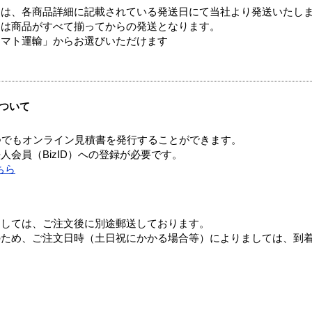
ては、各商品詳細に記載されている発送日にて当社より発送いたし
送は商品がすべて揃ってからの発送となります。
ヤマト運輸」からお選びいただけます
ついて
つでもオンライン見積書を発行することができます。
会員（BizID）への登録が必要です。
ちら
ましては、ご注文後に別途郵送しております。
のため、ご注文日時（土日祝にかかる場合等）によりましては、到