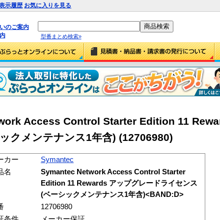
表示履歴
お気に入りを見る
払いのご案内
内
型番まとめ検索»
ork Access Control Starter Edition 11 R
シックメンテナンス1年含)
(12706980)
ーカー
Symantec
品名
Symantec Network Access Control Starter
Edition 11 Rewards アップグレードライセンス
(ベーシックメンテナンス1年含)<BAND:D>
番
12706980
証条件
メーカー保証