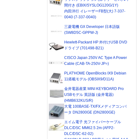
間付き (EBIX/SYSLOG120G/1Y)
内田洋行 イレーザーFB型(大) 7-337-
0040 (7-337-0040)
三菱電機 GX Developer 日本語版
(SW8D5C-GPPW-J)
Hewlett-Packard HP 外付けUSB DVD
ドライブ (701498-B21)
CISCO Japan 250V AC Type A Power
Cable (CAB-TA-250V-JP=)
PLAT'HOME OpenBlocks IX9 Debian
11搭載モデル (OBSIX9/D11A)
金井電器産業 MINI KEYBOARD Pro
USBモデル 英語版 (金井電器)
(HMB632KUS/R)
大電 100BASE-TX/FXメディアコンバ
ータ DN2800GE (DN2800GE)
エイム電子 光ファイバーケーブル
DLC/DSC MM62.5 2m (AFP2-
DLC/DSC-62-02)