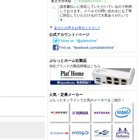
東京大学/K様
(ご利用期間2009年～)
“
請求書払いに対応していただいているので利用
しております。メールでの問い合わせにも丁寧
に対応していただけるので大変ありがたいで
す。
あなたの声をお寄せください!
公式アカウント / ページ
ぷらっとホーム社製品
当社ブランドの製品情報はこちら
人気・定番メーカー
ぷらっとオンラインで人気のメーカーをご紹介！