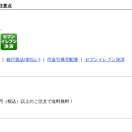
注意点
す。
｜
銀行振込(前払い)
｜
代金引換宅配便
｜
セブンイレブン決済
00円（税込）以上のご注文で送料無料！