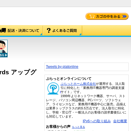
Tweets by platonline
ewards アップグ
ぷらっとオンラインについて
ぷらっとホーム株式会社
が運用する、法人取
引に特化した「業務用IT機器専門の調達支援
サイト」です。
1999年よりネットワーク機器、サーバ、スト
レージ、パソコン周辺機器、PCパーツ、ソフトウェ
ア、ライセンスなど、業務用IT機器中心に販売。品揃え
は業界トップクラスの約5.5万点です。法人取引に特化
し、学校・官公庁・一般法人のお客様の請求書後払いに
も対応しています。
IPv6への取り組み
会社概要
お客様からの声
もっと見る