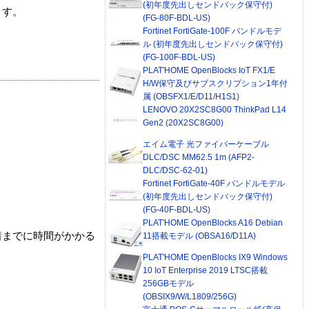
(初年度先出しセンドバック保守付)
ます。
(FG-80F-BDL-US)
Fortinet FortiGate-100F バンドルモデ
ル (初年度先出しセンドバック保守付)
(FG-100F-BDL-US)
PLAT'HOME OpenBlocks IoT FX1/E
H/W保守及びサブスクリプション1年付
属 (OBSFX1/E/D11/H1S1)
LENOVO 20X2SC8G00 ThinkPad L14
Gen2 (20X2SC8G00)
エイム電子 光ファイバーケーブル
DLC/DSC MM62.5 1m (AFP2-
DLC/DSC-62-01)
Fortinet FortiGate-40F バンドルモデル
(初年度先出しセンドバック保守付)
(FG-40F-BDL-US)
PLAT'HOME OpenBlocks A16 Debian
着までに時間がかかる
11搭載モデル (OBSA16/D11A)
PLAT'HOME OpenBlocks IX9 Windows
10 IoT Enterprise 2019 LTSC搭載
256GBモデル
(OBSIX9/W/L1809/256G)