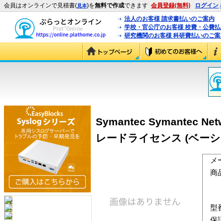
会員はオンラインで見積書(
)を
無料で作成
できます
会員登録(無料)
ログイン
見本
法人のお客様 請求書払いのご案内
学校・官公庁のお客様 校費・公費
研究機関のお客様 科研費払いのご案
Symantec Symantec Netw
レードライセンス (ベー
メ
商
型
保