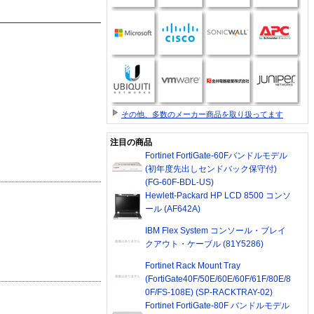
その他、多数のメーカー商品を取り扱ってます
注目の商品
Fortinet FortiGate-60Fバンドルモデル
(初年度先出しセンドバック保守付)
(FG-60F-BDL-US)
Hewlett-Packard HP LCD 8500 コンソ
ール (AF642A)
IBM Flex System コンソール・ブレイ
クアウト・ケーブル (81Y5286)
Fortinet Rack Mount Tray
(FortiGate40F/50E/60E/60F/61F/80E/8
0F/FS-108E) (SP-RACKTRAY-02)
Fortinet FortiGate-80F バンドルモデル