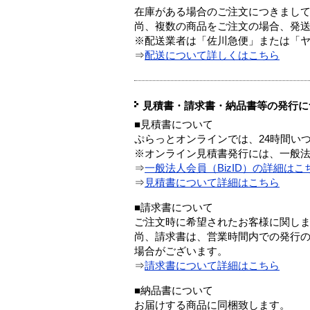
在庫がある場合のご注文につきまし
尚、複数の商品をご注文の場合、発
※配送業者は「佐川急便」または「
⇒
配送について詳しくはこちら
見積書・請求書・納品書等の発行に
■見積書について
ぷらっとオンラインでは、24時間い
※オンライン見積書発行には、一般法人
⇒
一般法人会員（BizID）の詳細はこ
⇒
見積書について詳細はこちら
■請求書について
ご注文時に希望されたお客様に関し
尚、請求書は、営業時間内での発行
場合がございます。
⇒
請求書について詳細はこちら
■納品書について
お届けする商品に同梱致します。