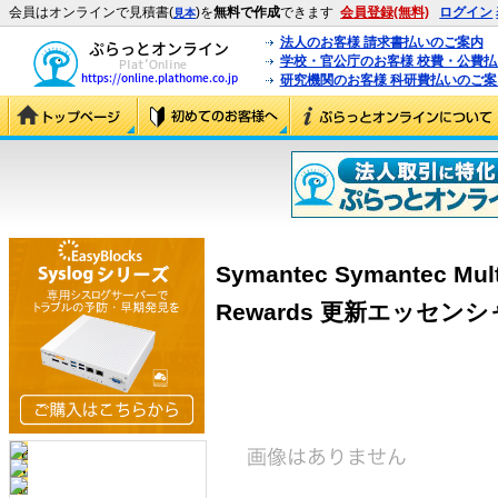
会員はオンラインで見積書(
)を
無料で作成
できます
会員登録(無料)
ログイン
見本
法人のお客様 請求書払いのご案内
学校・官公庁のお客様 校費・公費
研究機関のお客様 科研費払いのご案
Symantec Symantec Multi-
Rewards 更新エッセン