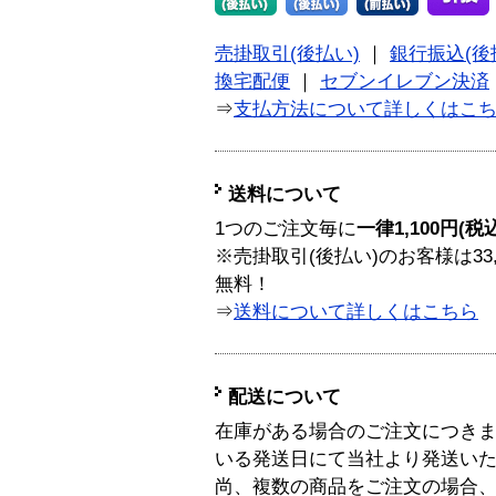
売掛取引(後払い)
｜
銀行振込(後
換宅配便
｜
セブンイレブン決済
⇒
支払方法について詳しくはこ
送料について
1つのご注文毎に
一律1,100円(税
※売掛取引(後払い)のお客様は33
無料！
⇒
送料について詳しくはこちら
配送について
在庫がある場合のご注文につき
いる発送日にて当社より発送い
尚、複数の商品をご注文の場合