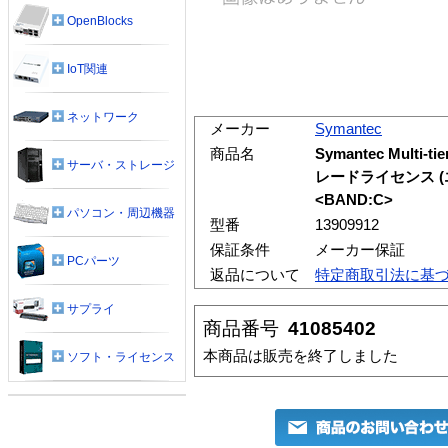
OpenBlocks
IoT関連
ネットワーク
メーカー
Symantec
商品名
Symantec Multi-ti
サーバ・ストレージ
レードライセンス 
<BAND:C>
パソコン・周辺機器
型番
13909912
保証条件
メーカー保証
PCパーツ
返品について
特定商取引法に基
サプライ
商品番号
41085402
本商品は販売を終了しました
ソフト・ライセンス