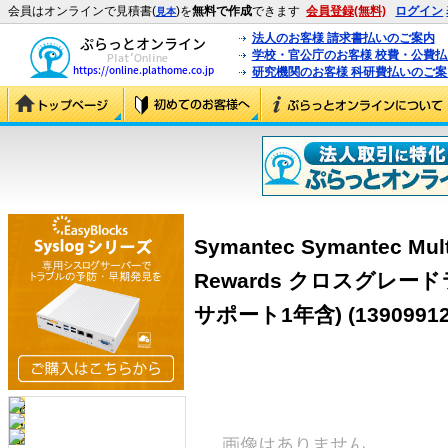
会員はオンラインで見積書(
)を
無料で作成
できます
会員登録(無料)
ログイン
見本
法人のお客様 請求書払いのご案内
学校・官公庁のお客様 校費・公費
研究機関のお客様 科研費払いのご案
Symantec Symantec Multi-
Rewards クロスグレー
サポート1年含)
(13909912