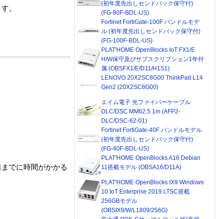
(初年度先出しセンドバック保守付)
ます。
(FG-80F-BDL-US)
Fortinet FortiGate-100F バンドルモデ
ル (初年度先出しセンドバック保守付)
(FG-100F-BDL-US)
PLAT'HOME OpenBlocks IoT FX1/E
H/W保守及びサブスクリプション1年付
属 (OBSFX1/E/D11/H1S1)
LENOVO 20X2SC8G00 ThinkPad L14
Gen2 (20X2SC8G00)
エイム電子 光ファイバーケーブル
DLC/DSC MM62.5 1m (AFP2-
DLC/DSC-62-01)
Fortinet FortiGate-40F バンドルモデル
(初年度先出しセンドバック保守付)
(FG-40F-BDL-US)
PLAT'HOME OpenBlocks A16 Debian
着までに時間がかかる
11搭載モデル (OBSA16/D11A)
PLAT'HOME OpenBlocks IX9 Windows
10 IoT Enterprise 2019 LTSC搭載
256GBモデル
(OBSIX9/W/L1809/256G)