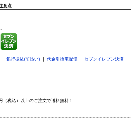
注意点
す。
｜
銀行振込(前払い)
｜
代金引換宅配便
｜
セブンイレブン決済
00円（税込）以上のご注文で送料無料！