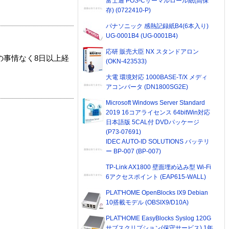
富士通 POS-Cサーマルロール紙(高保
存) (0722410-P)
パナソニック 感熱記録紙B4(6本入り)
UG-0001B4 (UG-0001B4)
応研 販売大臣 NX スタンドアロン
の事情なく8日以上経
(OKN-423533)
大電 環境対応 1000BASE-T/X メディ
アコンバータ (DN1800SG2E)
Microsoft Windows Server Standard
2019 16コアライセンス 64bitWin対応
日本語版 5CAL付 DVDパッケージ
(P73-07691)
IDEC AUTO-ID SOLUTIONS バッテリ
ー BP-007 (BP-007)
TP-Link AX1800 壁面埋め込み型 Wi-Fi
6アクセスポイント (EAP615-WALL)
PLAT'HOME OpenBlocks IX9 Debian
10搭載モデル (OBSIX9/D10A)
PLAT'HOME EasyBlocks Syslog 120G
サブスクリプション(保守サービス) 1年