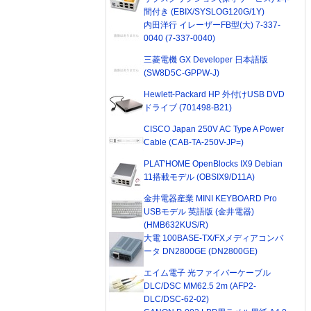
間付き (EBIX/SYSLOG120G/1Y)
内田洋行 イレーザーFB型(大) 7-337-
0040 (7-337-0040)
三菱電機 GX Developer 日本語版
(SW8D5C-GPPW-J)
Hewlett-Packard HP 外付けUSB DVD
ドライブ (701498-B21)
CISCO Japan 250V AC Type A Power
Cable (CAB-TA-250V-JP=)
PLAT'HOME OpenBlocks IX9 Debian
11搭載モデル (OBSIX9/D11A)
金井電器産業 MINI KEYBOARD Pro
USBモデル 英語版 (金井電器)
(HMB632KUS/R)
大電 100BASE-TX/FXメディアコンバ
ータ DN2800GE (DN2800GE)
エイム電子 光ファイバーケーブル
DLC/DSC MM62.5 2m (AFP2-
DLC/DSC-62-02)