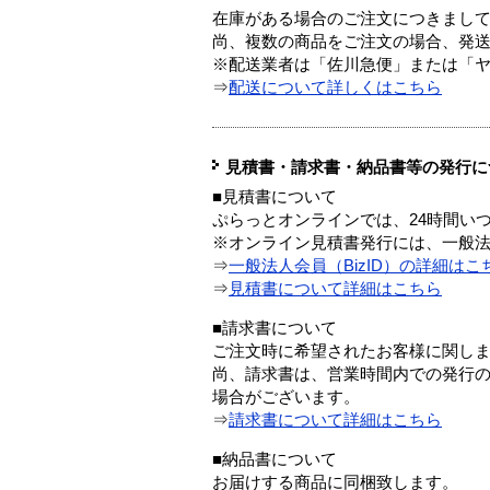
在庫がある場合のご注文につきまし
尚、複数の商品をご注文の場合、発
※配送業者は「佐川急便」または「
⇒
配送について詳しくはこちら
見積書・請求書・納品書等の発行に
■見積書について
ぷらっとオンラインでは、24時間い
※オンライン見積書発行には、一般法人
⇒
一般法人会員（BizID）の詳細はこ
⇒
見積書について詳細はこちら
■請求書について
ご注文時に希望されたお客様に関し
尚、請求書は、営業時間内での発行
場合がございます。
⇒
請求書について詳細はこちら
■納品書について
お届けする商品に同梱致します。