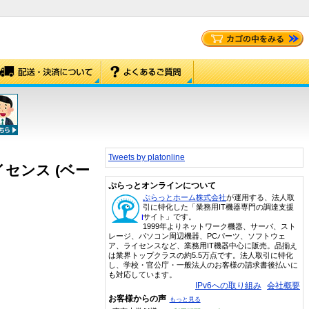
Tweets by platonline
換えライセンス (ベー
ぷらっとオンラインについて
ぷらっとホーム株式会社
が運用する、法人取
引に特化した「業務用IT機器専門の調達支援
サイト」です。
1999年よりネットワーク機器、サーバ、スト
レージ、パソコン周辺機器、PCパーツ、ソフトウェ
ア、ライセンスなど、業務用IT機器中心に販売。品揃え
は業界トップクラスの約5.5万点です。法人取引に特化
し、学校・官公庁・一般法人のお客様の請求書後払いに
も対応しています。
IPv6への取り組み
会社概要
お客様からの声
もっと見る