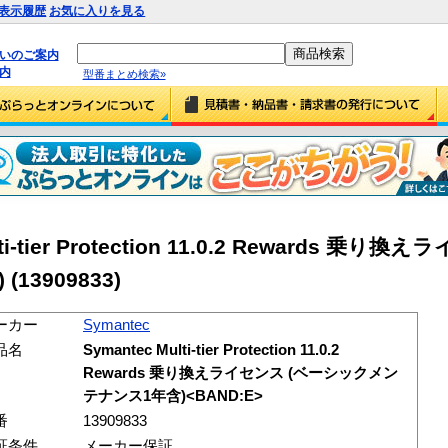
表示履歴
お気に入りを見る
払いのご案内
内
型番まとめ検索»
lti-tier Protection 11.0.2 Rewards 乗り
)
(13909833)
ーカー
Symantec
品名
Symantec Multi-tier Protection 11.0.2
Rewards 乗り換えライセンス (ベーシックメン
テナンス1年含)<BAND:E>
番
13909833
証条件
メーカー保証