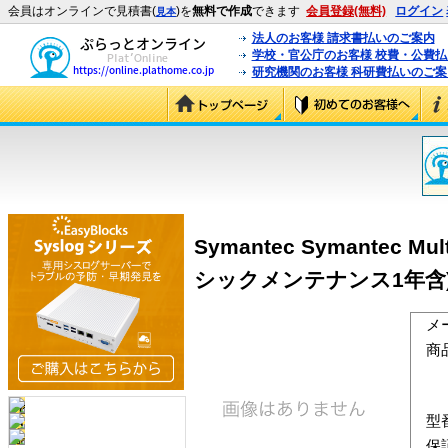
会員はオンラインで見積書(
)を
無料で作成
できます
会員登録(無料)
ログイン
見本
法人のお客様 請求書払いのご案内
学校・官公庁のお客様 校費・公費
研究機関のお客様 科研費払いのご案
Symantec Symantec Mu
シックメンテナンス1年含
メ
商
型
保