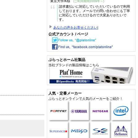
東京大学/K様
(ご利用期間2009年～)
“
請求書払いに対応していただいているので利用
しております。メールでの問い合わせにも丁寧
に対応していただけるので大変ありがたいで
す。
あなたの声をお寄せください!
公式アカウント / ページ
ぷらっとホーム社製品
当社ブランドの製品情報はこちら
人気・定番メーカー
ぷらっとオンラインで人気のメーカーをご紹介！