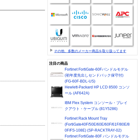
その他、多数のメーカー商品を取り扱ってます
注目の商品
Fortinet FortiGate-60Fバンドルモデル
(初年度先出しセンドバック保守付)
(FG-60F-BDL-US)
Hewlett-Packard HP LCD 8500 コンソ
ール (AF642A)
IBM Flex System コンソール・ブレイ
クアウト・ケーブル (81Y5286)
Fortinet Rack Mount Tray
(FortiGate40F/50E/60E/60F/61F/80E/8
0F/FS-108E) (SP-RACKTRAY-02)
Fortinet FortiGate-80F バンドルモデル