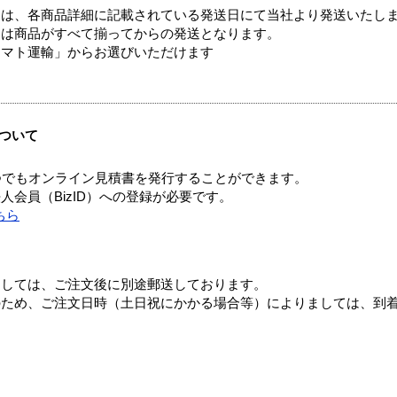
ては、各商品詳細に記載されている発送日にて当社より発送いたし
送は商品がすべて揃ってからの発送となります。
ヤマト運輸」からお選びいただけます
ついて
つでもオンライン見積書を発行することができます。
会員（BizID）への登録が必要です。
ちら
ましては、ご注文後に別途郵送しております。
のため、ご注文日時（土日祝にかかる場合等）によりましては、到