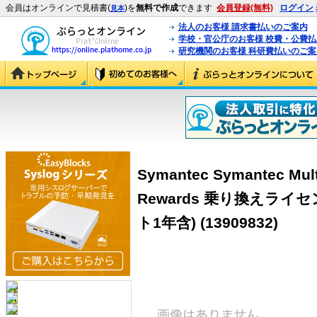
会員はオンラインで見積書(
)を
無料で作成
できます
会員登録(無料)
ログイン
見本
法人のお客様 請求書払いのご案内
学校・官公庁のお客様 校費・公費
研究機関のお客様 科研費払いのご案
Symantec Symantec Multi-
Rewards 乗り換えライ
ト1年含)
(13909832)