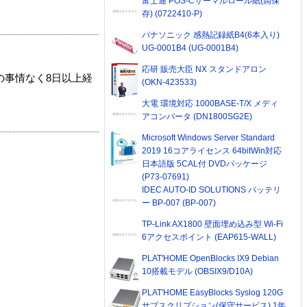
富士通 POS-Cサーマルロール紙(高保
存) (0722410-P)
パナソニック 感熱記録紙B4(6本入り)
UG-0001B4 (UG-0001B4)
応研 販売大臣 NX スタンドアロン
の事情なく8日以上経
(OKN-423533)
大電 環境対応 1000BASE-T/X メディ
アコンバータ (DN1800SG2E)
Microsoft Windows Server Standard
2019 16コアライセンス 64bitWin対応
日本語版 5CAL付 DVDパッケージ
(P73-07691)
IDEC AUTO-ID SOLUTIONS バッテリ
ー BP-007 (BP-007)
TP-Link AX1800 壁面埋め込み型 Wi-Fi
6アクセスポイント (EAP615-WALL)
PLAT'HOME OpenBlocks IX9 Debian
10搭載モデル (OBSIX9/D10A)
PLAT'HOME EasyBlocks Syslog 120G
サブスクリプション(保守サービス) 1年