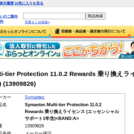
表示履歴
お気に入りを見る
払いのご案内
内
型番まとめ検索»
lti-tier Protection 11.0.2 Rewards 乗り
)
(13909826)
ーカー
Symantec
品名
Symantec Multi-tier Protection 11.0.2
Rewards 乗り換えライセンス (エッセンシャル
サポート1年含)<BAND:A>
番
13909826
証条件
メーカー保証