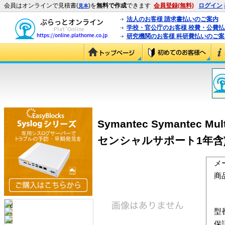
会員はオンラインで見積書(
)を
無料で作成
できます
会員登録(無料)
ログイン
見本
法人のお客様 請求書払いのご案内
学校・官公庁のお客様 校費・公費
研究機関のお客様 科研費払いのご案
Symantec Symantec Mu
センシャルサポート1年含
メ
商
型
保