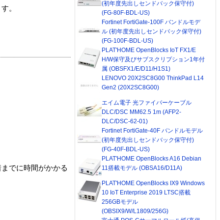
(初年度先出しセンドバック保守付)
ます。
(FG-80F-BDL-US)
Fortinet FortiGate-100F バンドルモデ
ル (初年度先出しセンドバック保守付)
(FG-100F-BDL-US)
PLAT'HOME OpenBlocks IoT FX1/E
H/W保守及びサブスクリプション1年付
属 (OBSFX1/E/D11/H1S1)
LENOVO 20X2SC8G00 ThinkPad L14
Gen2 (20X2SC8G00)
エイム電子 光ファイバーケーブル
DLC/DSC MM62.5 1m (AFP2-
DLC/DSC-62-01)
Fortinet FortiGate-40F バンドルモデル
(初年度先出しセンドバック保守付)
(FG-40F-BDL-US)
PLAT'HOME OpenBlocks A16 Debian
着までに時間がかかる
11搭載モデル (OBSA16/D11A)
PLAT'HOME OpenBlocks IX9 Windows
10 IoT Enterprise 2019 LTSC搭載
256GBモデル
(OBSIX9/W/L1809/256G)