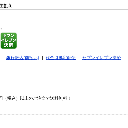
注意点
す。
｜
銀行振込(前払い)
｜
代金引換宅配便
｜
セブンイレブン決済
00円（税込）以上のご注文で送料無料！