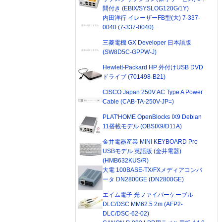
間付き (EBIX/SYSLOG120G/1Y)
内田洋行 イレーザーFB型(大) 7-337-
0040 (7-337-0040)
三菱電機 GX Developer 日本語版
(SW8D5C-GPPW-J)
Hewlett-Packard HP 外付けUSB DVD
ドライブ (701498-B21)
CISCO Japan 250V AC Type A Power
Cable (CAB-TA-250V-JP=)
PLAT'HOME OpenBlocks IX9 Debian
11搭載モデル (OBSIX9/D11A)
金井電器産業 MINI KEYBOARD Pro
USBモデル 英語版 (金井電器)
(HMB632KUS/R)
大電 100BASE-TX/FXメディアコンバ
ータ DN2800GE (DN2800GE)
エイム電子 光ファイバーケーブル
DLC/DSC MM62.5 2m (AFP2-
DLC/DSC-62-02)