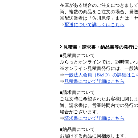
在庫がある場合のご注文につきまし
尚、複数の商品をご注文の場合、発
※配送業者は「佐川急便」または「
⇒
配送について詳しくはこちら
見積書・請求書・納品書等の発行に
■見積書について
ぷらっとオンラインでは、24時間い
※オンライン見積書発行には、一般法人
⇒
一般法人会員（BizID）の詳細はこ
⇒
見積書について詳細はこちら
■請求書について
ご注文時に希望されたお客様に関し
尚、請求書は、営業時間内での発行
場合がございます。
⇒
請求書について詳細はこちら
■納品書について
お届けする商品に同梱致します。