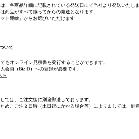
ては、各商品詳細に記載されている発送日にて当社より発送いたし
送は商品がすべて揃ってからの発送となります。
ヤマト運輸」からお選びいただけます
ついて
つでもオンライン見積書を発行することができます。
会員（BizID）への登録が必要です。
ちら
ましては、ご注文後に別途郵送しております。
のため、ご注文日時（土日祝にかかる場合等）によりましては、到