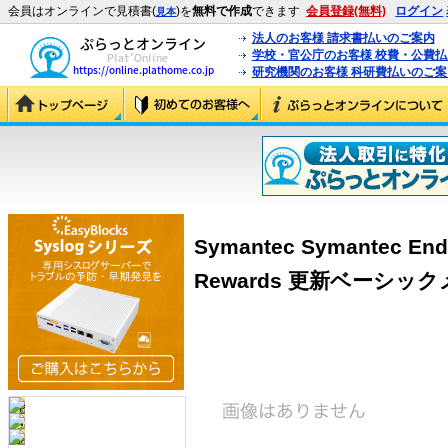
会員はオンラインで見積書(
)を
無料で作成
できます
会員登録(無料)
ログイン
見本
法人のお客様 請求書払いのご案内
学校・官公庁のお客様 校費・公費
研究機関のお客様 科研費払いのご案
Symantec Symantec Endp
Rewards 更新ベーシッ