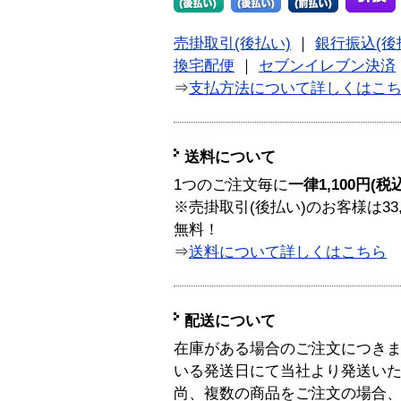
売掛取引(後払い)
｜
銀行振込(後
換宅配便
｜
セブンイレブン決済
⇒
支払方法について詳しくはこ
送料について
1つのご注文毎に
一律1,100円(税
※売掛取引(後払い)のお客様は33
無料！
⇒
送料について詳しくはこちら
配送について
在庫がある場合のご注文につき
いる発送日にて当社より発送い
尚、複数の商品をご注文の場合