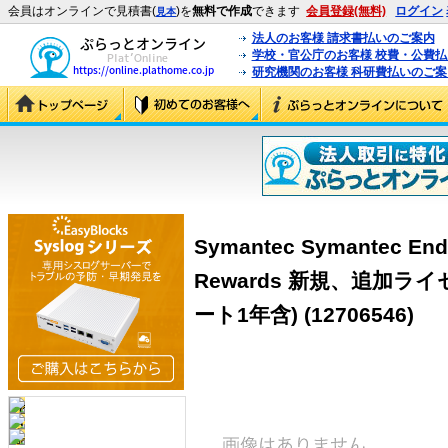
会員はオンラインで見積書(
)を
無料で作成
できます
会員登録(無料)
ログイン
見本
法人のお客様 請求書払いのご案内
学校・官公庁のお客様 校費・公費
研究機関のお客様 科研費払いのご案
Symantec Symantec Endp
Rewards 新規、追加ラ
ート1年含)
(12706546)