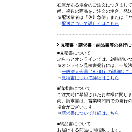
在庫がある場合のご注文につきまし
尚、複数の商品をご注文の場合、発
※配送業者は「佐川急便」または「
⇒
配送について詳しくはこちら
見積書・請求書・納品書等の発行に
■見積書について
ぷらっとオンラインでは、24時間い
※オンライン見積書発行には、一般法人
⇒
一般法人会員（BizID）の詳細はこ
⇒
見積書について詳細はこちら
■請求書について
ご注文時に希望されたお客様に関し
尚、請求書は、営業時間内での発行
場合がございます。
⇒
請求書について詳細はこちら
■納品書について
お届けする商品に同梱致します。