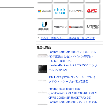
その他、多数のメーカー商品を取り扱ってます
注目の商品
Fortinet FortiGate-60Fバンドルモデル
(初年度先出しセンドバック保守付)
(FG-60F-BDL-US)
Hewlett-Packard HP LCD 8500 コンソ
ール (AF642A)
IBM Flex System コンソール・ブレイ
クアウト・ケーブル (81Y5286)
Fortinet Rack Mount Tray
(FortiGate40F/50E/60E/60F/61F/80E/8
0F/FS-108E) (SP-RACKTRAY-02)
Fortinet FortiGate-80F バンドルモデル