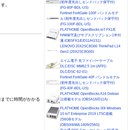
(初年度先出しセンドバック保守付)
ます。
(FG-80F-BDL-US)
Fortinet FortiGate-100F バンドルモデ
ル (初年度先出しセンドバック保守付)
(FG-100F-BDL-US)
PLAT'HOME OpenBlocks IoT FX1/E
H/W保守及びサブスクリプション1年付
属 (OBSFX1/E/D11/H1S1)
LENOVO 20X2SC8G00 ThinkPad L14
Gen2 (20X2SC8G00)
エイム電子 光ファイバーケーブル
DLC/DSC MM62.5 1m (AFP2-
DLC/DSC-62-01)
Fortinet FortiGate-40F バンドルモデル
(初年度先出しセンドバック保守付)
(FG-40F-BDL-US)
PLAT'HOME OpenBlocks A16 Debian
着までに時間がかかる
11搭載モデル (OBSA16/D11A)
PLAT'HOME OpenBlocks IX9 Windows
10 IoT Enterprise 2019 LTSC搭載
256GBモデル
(OBSIX9/W/L1809/256G)