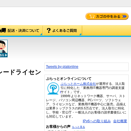
Tweets by platonline
アップグレードライセン
ぷらっとオンラインについて
ぷらっとホーム株式会社
が運用する、法人取
引に特化した「業務用IT機器専門の調達支援
サイト」です。
1999年よりネットワーク機器、サーバ、スト
レージ、パソコン周辺機器、PCパーツ、ソフトウェ
ア、ライセンスなど、業務用IT機器中心に販売。品揃え
は業界トップクラスの約5.5万点です。法人取引に特化
し、学校・官公庁・一般法人のお客様の請求書後払いに
も対応しています。
IPv6への取り組み
会社概要
お客様からの声
もっと見る