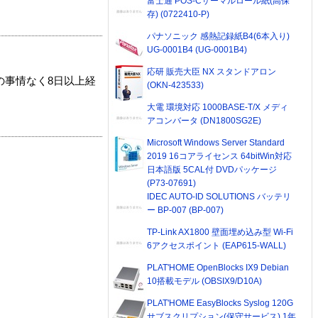
富士通 POS-Cサーマルロール紙(高保
存) (0722410-P)
パナソニック 感熱記録紙B4(6本入り)
UG-0001B4 (UG-0001B4)
応研 販売大臣 NX スタンドアロン
の事情なく8日以上経
(OKN-423533)
大電 環境対応 1000BASE-T/X メディ
アコンバータ (DN1800SG2E)
Microsoft Windows Server Standard
2019 16コアライセンス 64bitWin対応
日本語版 5CAL付 DVDパッケージ
(P73-07691)
IDEC AUTO-ID SOLUTIONS バッテリ
ー BP-007 (BP-007)
TP-Link AX1800 壁面埋め込み型 Wi-Fi
6アクセスポイント (EAP615-WALL)
PLAT'HOME OpenBlocks IX9 Debian
10搭載モデル (OBSIX9/D10A)
PLAT'HOME EasyBlocks Syslog 120G
サブスクリプション(保守サービス) 1年