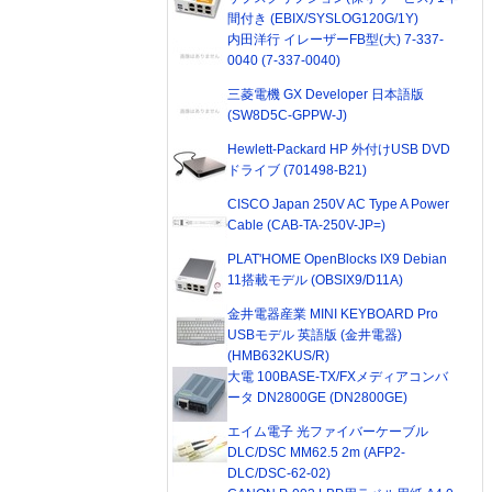
間付き (EBIX/SYSLOG120G/1Y)
内田洋行 イレーザーFB型(大) 7-337-
0040 (7-337-0040)
三菱電機 GX Developer 日本語版
(SW8D5C-GPPW-J)
Hewlett-Packard HP 外付けUSB DVD
ドライブ (701498-B21)
CISCO Japan 250V AC Type A Power
Cable (CAB-TA-250V-JP=)
PLAT'HOME OpenBlocks IX9 Debian
11搭載モデル (OBSIX9/D11A)
金井電器産業 MINI KEYBOARD Pro
USBモデル 英語版 (金井電器)
(HMB632KUS/R)
大電 100BASE-TX/FXメディアコンバ
ータ DN2800GE (DN2800GE)
エイム電子 光ファイバーケーブル
DLC/DSC MM62.5 2m (AFP2-
DLC/DSC-62-02)