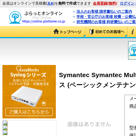
会員はオンラインで見積書(
)を
無料で作成
できます
会員登録(無料)
ログイン
見本
法人のお客様 請求書払いのご案内
学校・官公庁のお客様 校費・公費
研究機関のお客様 科研費払いのご案
Symantec Symantec M
ス (ベーシックメンテナン
メ
商
型
保