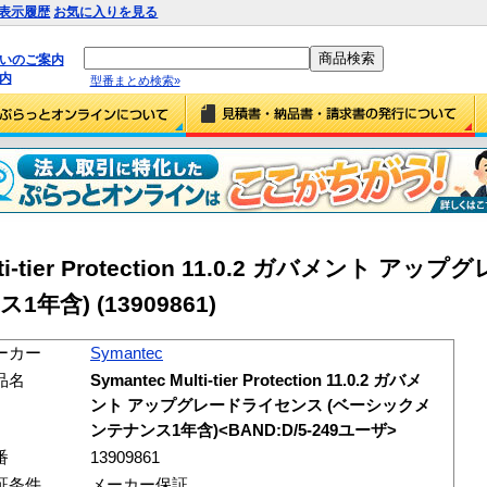
表示履歴
お気に入りを見る
払いのご案内
内
型番まとめ検索»
ulti-tier Protection 11.0.2 ガバメント 
ス1年含)
(13909861)
ーカー
Symantec
品名
Symantec Multi-tier Protection 11.0.2 ガバメ
ント アップグレードライセンス (ベーシックメ
ンテナンス1年含)<BAND:D/5-249ユーザ>
番
13909861
証条件
メーカー保証