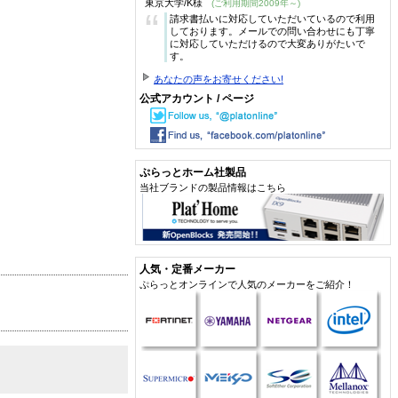
東京大学/K様
(ご利用期間2009年～)
“
請求書払いに対応していただいているので利用
しております。メールでの問い合わせにも丁寧
に対応していただけるので大変ありがたいで
す。
あなたの声をお寄せください!
公式アカウント / ページ
ぷらっとホーム社製品
当社ブランドの製品情報はこちら
人気・定番メーカー
ぷらっとオンラインで人気のメーカーをご紹介！