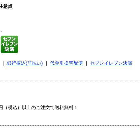
注意点
す。
｜
銀行振込(前払い)
｜
代金引換宅配便
｜
セブンイレブン決済
00円（税込）以上のご注文で送料無料！