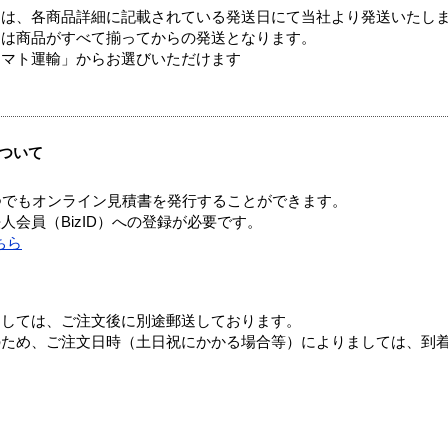
ては、各商品詳細に記載されている発送日にて当社より発送いたし
送は商品がすべて揃ってからの発送となります。
ヤマト運輸」からお選びいただけます
ついて
つでもオンライン見積書を発行することができます。
会員（BizID）への登録が必要です。
ちら
ましては、ご注文後に別途郵送しております。
のため、ご注文日時（土日祝にかかる場合等）によりましては、到