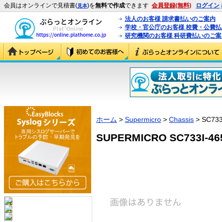
会員はオンラインで見積書(
)を
無料で作成
できます
会員登録(無料)
ログイン
見本
法人のお客様 請求書払いのご案内
学校・官公庁のお客様 校費・公費
研究機関のお客様 科研費払いのご案
ホーム
>
Supermicro
>
Chassis
> SC733
SUPERMICRO SC733I-465