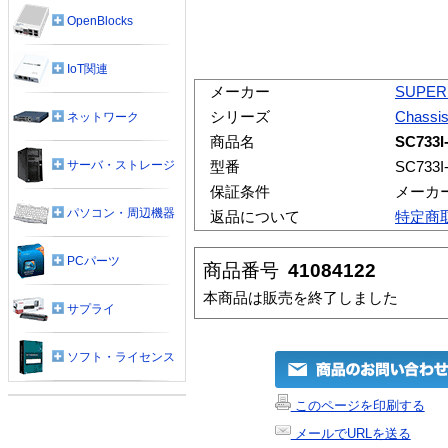
OpenBlocks
IoT関連
メーカー
SUPER
シリーズ
Chassi
ネットワーク
商品名
SC733I
サーバ・ストレージ
型番
SC733I
保証条件
メーカ
パソコン・周辺機器
返品について
特定商
PCパーツ
商品番号
41084122
本商品は販売を終了しました
サプライ
ソフト・ライセンス
このページを印刷する
メールでURLを送る