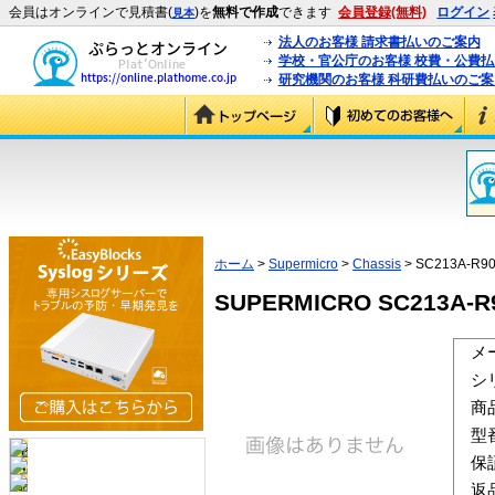
会員はオンラインで見積書(
)を
無料で作成
できます
会員登録(無料)
ログイン
見本
法人のお客様 請求書払いのご案内
学校・官公庁のお客様 校費・公費
研究機関のお客様 科研費払いのご案
ホーム
>
Supermicro
>
Chassis
> SC213A-R9
SUPERMICRO SC213A-R9
メ
シ
商
型
保
返