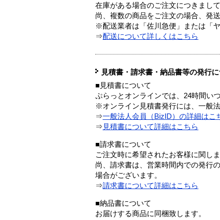
在庫がある場合のご注文につきまし
尚、複数の商品をご注文の場合、発
※配送業者は「佐川急便」または「
⇒
配送について詳しくはこちら
見積書・請求書・納品書等の発行に
■見積書について
ぷらっとオンラインでは、24時間い
※オンライン見積書発行には、一般法人
⇒
一般法人会員（BizID）の詳細はこ
⇒
見積書について詳細はこちら
■請求書について
ご注文時に希望されたお客様に関し
尚、請求書は、営業時間内での発行
場合がございます。
⇒
請求書について詳細はこちら
■納品書について
お届けする商品に同梱致します。