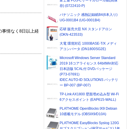
富士通 POS-Cサーマルロール紙(高保
存) (0722410-P)
パナソニック 感熱記録紙B4(6本入り)
UG-0001B4 (UG-0001B4)
応研 販売大臣 NX スタンドアロン
の事情なく8日以上経
(OKN-423533)
大電 環境対応 1000BASE-T/X メディ
アコンバータ (DN1800SG2E)
Microsoft Windows Server Standard
2019 16コアライセンス 64bitWin対応
日本語版 5CAL付 DVDパッケージ
(P73-07691)
IDEC AUTO-ID SOLUTIONS バッテリ
ー BP-007 (BP-007)
TP-Link AX1800 壁面埋め込み型 Wi-Fi
6アクセスポイント (EAP615-WALL)
PLAT'HOME OpenBlocks IX9 Debian
10搭載モデル (OBSIX9/D10A)
PLAT'HOME EasyBlocks Syslog 120G
サブスクリプション(保守サービス) 1年