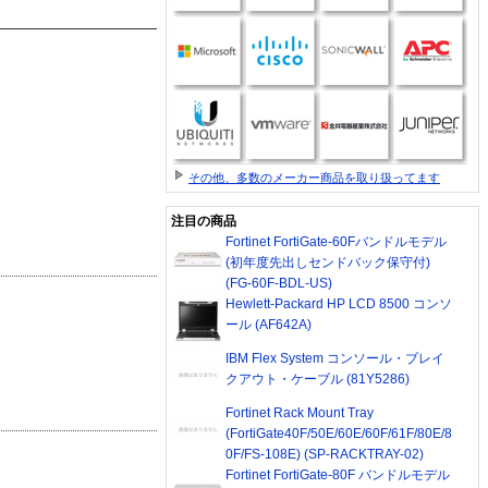
その他、多数のメーカー商品を取り扱ってます
注目の商品
Fortinet FortiGate-60Fバンドルモデル
(初年度先出しセンドバック保守付)
(FG-60F-BDL-US)
Hewlett-Packard HP LCD 8500 コンソ
ール (AF642A)
IBM Flex System コンソール・ブレイ
クアウト・ケーブル (81Y5286)
Fortinet Rack Mount Tray
(FortiGate40F/50E/60E/60F/61F/80E/8
0F/FS-108E) (SP-RACKTRAY-02)
Fortinet FortiGate-80F バンドルモデル