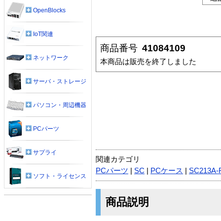
OpenBlocks
IoT関連
商品番号
41084109
ネットワーク
本商品は販売を終了しました
サーバ・ストレージ
パソコン・周辺機器
PCパーツ
サプライ
関連カテゴリ
PCパーツ
|
SC
|
PCケース
|
SC213A-
ソフト・ライセンス
商品説明