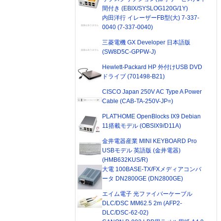
間付き (EBIX/SYSLOG120G/1Y)
内田洋行 イレーザーFB型(大) 7-337-
0040 (7-337-0040)
三菱電機 GX Developer 日本語版
(SW8D5C-GPPW-J)
Hewlett-Packard HP 外付けUSB DVD
ドライブ (701498-B21)
CISCO Japan 250V AC Type A Power
Cable (CAB-TA-250V-JP=)
PLAT'HOME OpenBlocks IX9 Debian
11搭載モデル (OBSIX9/D11A)
金井電器産業 MINI KEYBOARD Pro
USBモデル 英語版 (金井電器)
(HMB632KUS/R)
大電 100BASE-TX/FXメディアコンバ
ータ DN2800GE (DN2800GE)
エイム電子 光ファイバーケーブル
DLC/DSC MM62.5 2m (AFP2-
DLC/DSC-62-02)