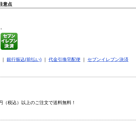
注意点
す。
｜
銀行振込(前払い)
｜
代金引換宅配便
｜
セブンイレブン決済
00円（税込）以上のご注文で送料無料！