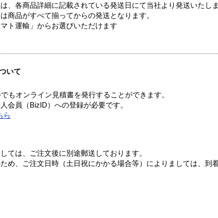
ては、各商品詳細に記載されている発送日にて当社より発送いたし
送は商品がすべて揃ってからの発送となります。
ヤマト運輸」からお選びいただけます
ついて
つでもオンライン見積書を発行することができます。
会員（BizID）への登録が必要です。
ちら
ましては、ご注文後に別途郵送しております。
のため、ご注文日時（土日祝にかかる場合等）によりましては、到