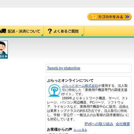
Tweets by platonline
ぷらっとオンラインについて
ぷらっとホーム株式会社
が運用する、法人取
引に特化した「業務用IT機器専門の調達支援
サイト」です。
1999年よりネットワーク機器、サーバ、スト
レージ、パソコン周辺機器、PCパーツ、ソフトウェ
ア、ライセンスなど、業務用IT機器中心に販売。品揃え
は業界トップクラスの約5.5万点です。法人取引に特化
し、学校・官公庁・一般法人のお客様の請求書後払いに
も対応しています。
IPv6への取り組み
会社概要
お客様からの声
もっと見る