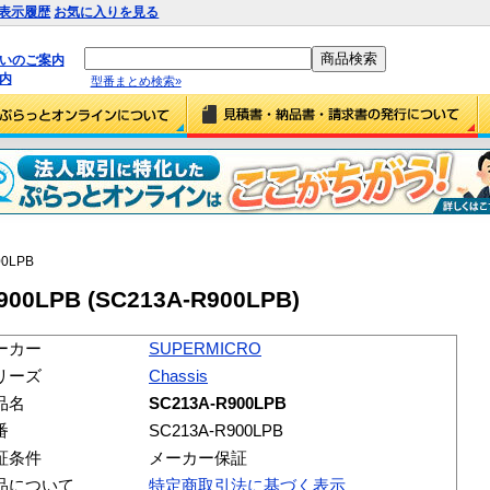
表示履歴
お気に入りを見る
払いのご案内
内
型番まとめ検索»
00LPB
00LPB (SC213A-R900LPB)
ーカー
SUPERMICRO
リーズ
Chassis
品名
SC213A-R900LPB
番
SC213A-R900LPB
証条件
メーカー保証
品について
特定商取引法に基づく表示