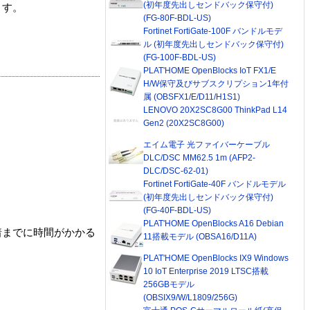
(初年度先出しセンドバック保守付)
ます。
(FG-80F-BDL-US)
Fortinet FortiGate-100F バンドルモデ
ル (初年度先出しセンドバック保守付)
(FG-100F-BDL-US)
PLAT'HOME OpenBlocks IoT FX1/E
H/W保守及びサブスクリプション1年付
属 (OBSFX1/E/D11/H1S1)
LENOVO 20X2SC8G00 ThinkPad L14
Gen2 (20X2SC8G00)
エイム電子 光ファイバーケーブル
DLC/DSC MM62.5 1m (AFP2-
DLC/DSC-62-01)
Fortinet FortiGate-40F バンドルモデル
(初年度先出しセンドバック保守付)
(FG-40F-BDL-US)
PLAT'HOME OpenBlocks A16 Debian
着までに時間がかかる
11搭載モデル (OBSA16/D11A)
PLAT'HOME OpenBlocks IX9 Windows
10 IoT Enterprise 2019 LTSC搭載
256GBモデル
(OBSIX9/W/L1809/256G)