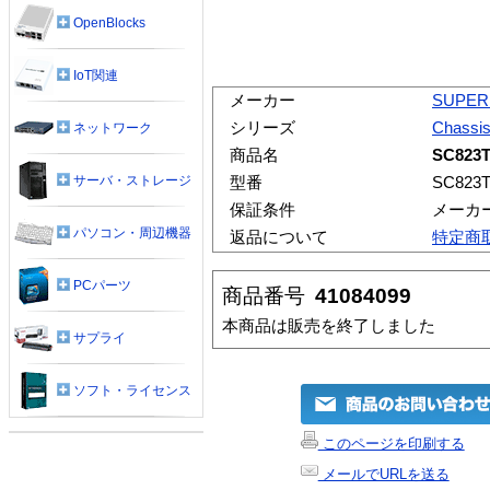
OpenBlocks
IoT関連
メーカー
SUPER
シリーズ
Chassi
ネットワーク
商品名
SC823
サーバ・ストレージ
型番
SC823T
保証条件
メーカ
パソコン・周辺機器
返品について
特定商
PCパーツ
商品番号
41084099
本商品は販売を終了しました
サプライ
ソフト・ライセンス
このページを印刷する
メールでURLを送る