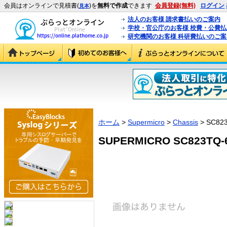
会員はオンラインで見積書(
)を
無料で作成
できます
会員登録(無料)
ログイン
見本
法人のお客様 請求書払いのご案内
学校・官公庁のお客様 校費・公費
研究機関のお客様 科研費払いのご案
ホーム
>
Supermicro
>
Chassis
> SC82
SUPERMICRO SC823TQ-6