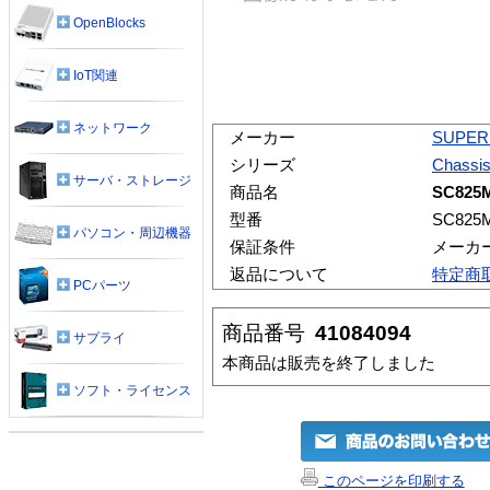
OpenBlocks
IoT関連
ネットワーク
メーカー
SUPER
シリーズ
Chassi
サーバ・ストレージ
商品名
SC825
型番
SC825
パソコン・周辺機器
保証条件
メーカ
返品について
特定商
PCパーツ
商品番号
41084094
サプライ
本商品は販売を終了しました
ソフト・ライセンス
このページを印刷する