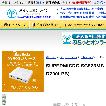
会員はオンラインで見積書(
)を
無料で作成
できます
会員登録(無料)
ログイン
見本
法人のお客様 請求書払いのご案内
学校・官公庁のお客様 校費・公費
研究機関のお客様 科研費払いのご案
ホーム
>
Supermicro
>
Chassis
> SC82
SUPERMICRO SC825MS-
R700LPB)