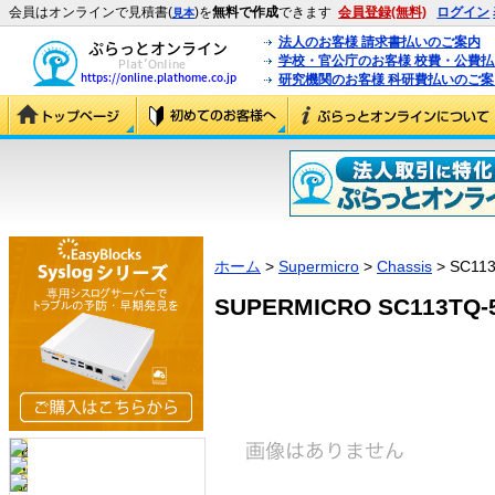
会員はオンラインで見積書(
)を
無料で作成
できます
会員登録(無料)
ログイン
見本
法人のお客様 請求書払いのご案内
学校・官公庁のお客様 校費・公費
研究機関のお客様 科研費払いのご案
ホーム
>
Supermicro
>
Chassis
> SC11
SUPERMICRO SC113TQ-5