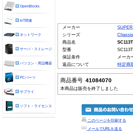
OpenBlocks
IoT関連
メーカー
SUPER
シリーズ
Chassi
ネットワーク
商品名
SC113
サーバ・ストレージ
型番
SC113
保証条件
メーカ
パソコン・周辺機器
返品について
特定商
PCパーツ
商品番号
41084070
本商品は販売を終了しました
サプライ
ソフト・ライセンス
このページを印刷する
メールでURLを送る