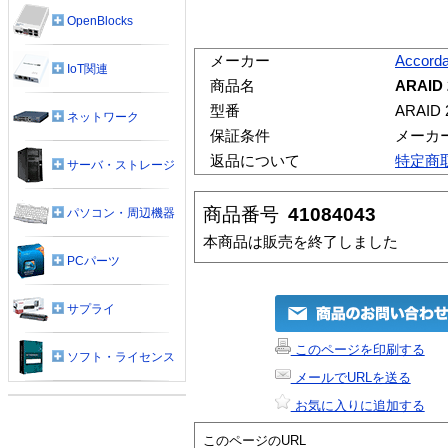
OpenBlocks
メーカー
Accord
IoT関連
商品名
ARAID
型番
ARAID 
ネットワーク
保証条件
メーカ
返品について
特定商
サーバ・ストレージ
商品番号
41084043
パソコン・周辺機器
本商品は販売を終了しました
PCパーツ
サプライ
このページを印刷する
ソフト・ライセンス
メールでURLを送る
お気に入りに追加する
このページのURL