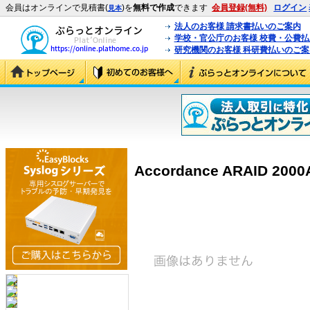
会員はオンラインで見積書(
)を
無料で作成
できます
会員登録(無料)
ログイン
見本
法人のお客様 請求書払いのご案内
学校・官公庁のお客様 校費・公費
研究機関のお客様 科研費払いのご案
Accordance ARAID 2000