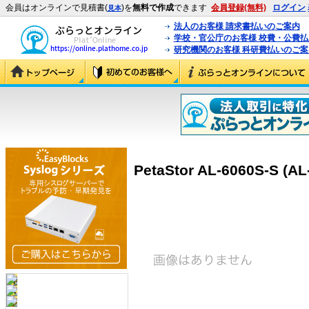
会員はオンラインで見積書(
)を
無料で作成
できます
会員登録(無料)
ログイン
見本
法人のお客様 請求書払いのご案内
学校・官公庁のお客様 校費・公費
研究機関のお客様 科研費払いのご案
PetaStor AL-6060S-S (AL