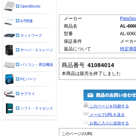
OpenBlocks
メーカー
PetaSto
IoT関連
商品名
AL-606
型番
AL-606
ネットワーク
保証条件
メーカ
返品について
特定商
サーバ・ストレージ
商品番号
41084014
パソコン・周辺機器
本商品は販売を終了しました
PCパーツ
サプライ
このページを印刷する
ソフト・ライセンス
メールでURLを送る
お気に入りに追加する
このページのURL