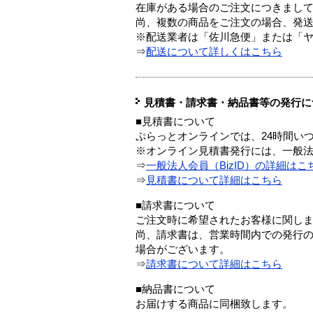
在庫がある場合のご注文につきまし
尚、複数の商品をご注文の場合、発
※配送業者は「佐川急便」または「
⇒
配送について詳しくはこちら
見積書・請求書・納品書等の発行に
■見積書について
ぷらっとオンラインでは、24時間い
※オンライン見積書発行には、一般法人
⇒
一般法人会員（BizID）の詳細はこ
⇒
見積書について詳細はこちら
■請求書について
ご注文時に希望されたお客様に関し
尚、請求書は、営業時間内での発行
場合がございます。
⇒
請求書について詳細はこちら
■納品書について
お届けする商品に同梱致します。