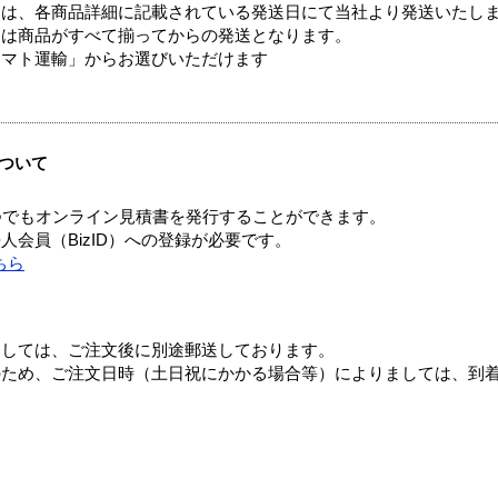
ては、各商品詳細に記載されている発送日にて当社より発送いたし
送は商品がすべて揃ってからの発送となります。
ヤマト運輸」からお選びいただけます
ついて
つでもオンライン見積書を発行することができます。
会員（BizID）への登録が必要です。
ちら
ましては、ご注文後に別途郵送しております。
のため、ご注文日時（土日祝にかかる場合等）によりましては、到