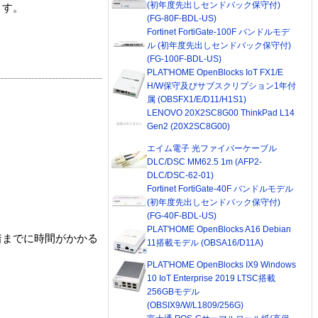
(初年度先出しセンドバック保守付)
ます。
(FG-80F-BDL-US)
Fortinet FortiGate-100F バンドルモデ
ル (初年度先出しセンドバック保守付)
(FG-100F-BDL-US)
PLAT'HOME OpenBlocks IoT FX1/E
H/W保守及びサブスクリプション1年付
属 (OBSFX1/E/D11/H1S1)
LENOVO 20X2SC8G00 ThinkPad L14
Gen2 (20X2SC8G00)
エイム電子 光ファイバーケーブル
DLC/DSC MM62.5 1m (AFP2-
DLC/DSC-62-01)
Fortinet FortiGate-40F バンドルモデル
(初年度先出しセンドバック保守付)
(FG-40F-BDL-US)
PLAT'HOME OpenBlocks A16 Debian
着までに時間がかかる
11搭載モデル (OBSA16/D11A)
PLAT'HOME OpenBlocks IX9 Windows
10 IoT Enterprise 2019 LTSC搭載
256GBモデル
(OBSIX9/W/L1809/256G)