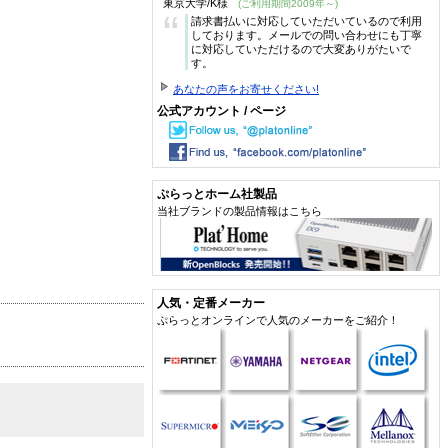
東京大学/K様
(ご利用期間2009年～)
“
請求書払いに対応していただいているので利用
しております。メールでの問い合わせにも丁寧
に対応していただけるので大変ありがたいで
す。
あなたの声をお寄せください!
公式アカウント / ページ
ぷらっとホーム社製品
当社ブランドの製品情報はこちら
人気・定番メーカー
ぷらっとオンラインで人気のメーカーをご紹介！