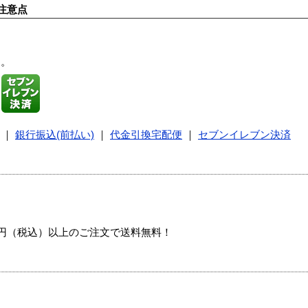
注意点
す。
｜
銀行振込(前払い)
｜
代金引換宅配便
｜
セブンイレブン決済
00円（税込）以上のご注文で送料無料！