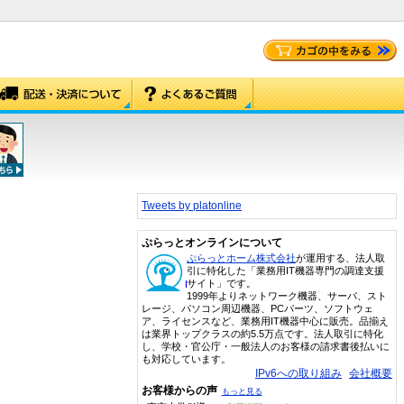
Tweets by platonline
ぷらっとオンラインについて
ぷらっとホーム株式会社
が運用する、法人取
引に特化した「業務用IT機器専門の調達支援
サイト」です。
1999年よりネットワーク機器、サーバ、スト
レージ、パソコン周辺機器、PCパーツ、ソフトウェ
ア、ライセンスなど、業務用IT機器中心に販売。品揃え
は業界トップクラスの約5.5万点です。法人取引に特化
し、学校・官公庁・一般法人のお客様の請求書後払いに
も対応しています。
IPv6への取り組み
会社概要
お客様からの声
もっと見る