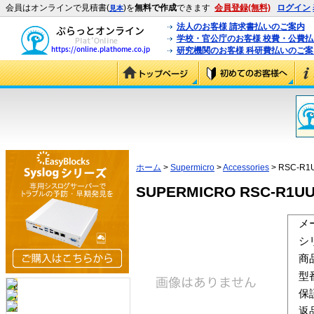
会員はオンラインで見積書(
)を
無料で作成
できます
会員登録(無料)
ログイン
見本
法人のお客様 請求書払いのご案内
学校・官公庁のお客様 校費・公費
研究機関のお客様 科研費払いのご案
ホーム
>
Supermicro
>
Accessories
> RSC-R1
SUPERMICRO RSC-R1UU-
メ
シ
商
型
保
返