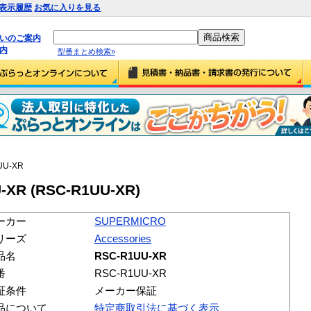
表示履歴
お気に入りを見る
払いのご案内
内
型番まとめ検索»
UU-XR
XR (RSC-R1UU-XR)
ーカー
SUPERMICRO
リーズ
Accessories
品名
RSC-R1UU-XR
番
RSC-R1UU-XR
証条件
メーカー保証
品について
特定商取引法に基づく表示