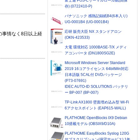
富士通 POS-Cサーマルロール紙(高保
存) (0722410-P)
パナソニック 感熱記録紙B4(6本入り)
UG-0001B4 (UG-0001B4)
応研 販売大臣 NX スタンドアロン
の事情なく8日以上経
(OKN-423533)
大電 環境対応 1000BASE-T/X メディ
アコンバータ (DN1800SG2E)
Microsoft Windows Server Standard
2019 16コアライセンス 64bitWin対応
日本語版 5CAL付 DVDパッケージ
(P73-07691)
IDEC AUTO-ID SOLUTIONS バッテリ
ー BP-007 (BP-007)
TP-Link AX1800 壁面埋め込み型 Wi-Fi
6アクセスポイント (EAP615-WALL)
PLAT'HOME OpenBlocks IX9 Debian
10搭載モデル (OBSIX9/D10A)
PLAT'HOME EasyBlocks Syslog 120G
サブスクリプション(保守サービス) 1年