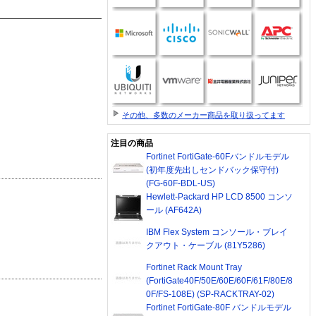
その他、多数のメーカー商品を取り扱ってます
注目の商品
Fortinet FortiGate-60Fバンドルモデル
(初年度先出しセンドバック保守付)
(FG-60F-BDL-US)
Hewlett-Packard HP LCD 8500 コンソ
ール (AF642A)
IBM Flex System コンソール・ブレイ
クアウト・ケーブル (81Y5286)
Fortinet Rack Mount Tray
(FortiGate40F/50E/60E/60F/61F/80E/8
0F/FS-108E) (SP-RACKTRAY-02)
Fortinet FortiGate-80F バンドルモデル