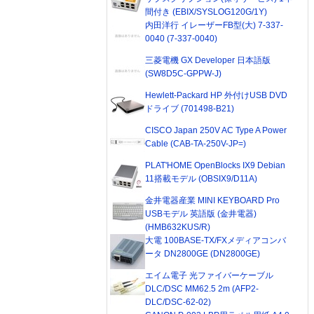
間付き (EBIX/SYSLOG120G/1Y)
内田洋行 イレーザーFB型(大) 7-337-
0040 (7-337-0040)
三菱電機 GX Developer 日本語版
(SW8D5C-GPPW-J)
Hewlett-Packard HP 外付けUSB DVD
ドライブ (701498-B21)
CISCO Japan 250V AC Type A Power
Cable (CAB-TA-250V-JP=)
PLAT'HOME OpenBlocks IX9 Debian
11搭載モデル (OBSIX9/D11A)
金井電器産業 MINI KEYBOARD Pro
USBモデル 英語版 (金井電器)
(HMB632KUS/R)
大電 100BASE-TX/FXメディアコンバ
ータ DN2800GE (DN2800GE)
エイム電子 光ファイバーケーブル
DLC/DSC MM62.5 2m (AFP2-
DLC/DSC-62-02)