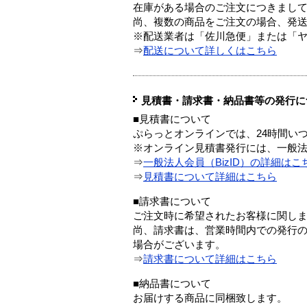
在庫がある場合のご注文につきまし
尚、複数の商品をご注文の場合、発
※配送業者は「佐川急便」または「
⇒
配送について詳しくはこちら
見積書・請求書・納品書等の発行に
■見積書について
ぷらっとオンラインでは、24時間い
※オンライン見積書発行には、一般法人
⇒
一般法人会員（BizID）の詳細はこ
⇒
見積書について詳細はこちら
■請求書について
ご注文時に希望されたお客様に関し
尚、請求書は、営業時間内での発行
場合がございます。
⇒
請求書について詳細はこちら
■納品書について
お届けする商品に同梱致します。