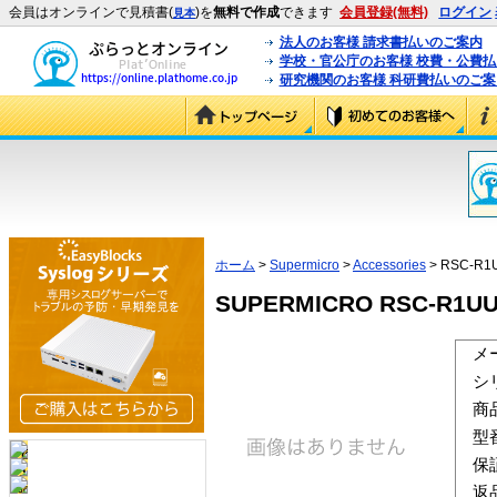
会員はオンラインで見積書(
)を
無料で作成
できます
会員登録(無料)
ログイン
見本
法人のお客様 請求書払いのご案内
学校・官公庁のお客様 校費・公費
研究機関のお客様 科研費払いのご案
ホーム
>
Supermicro
>
Accessories
> RSC-R1
SUPERMICRO RSC-R1UU-
メ
シ
商
型
保
返