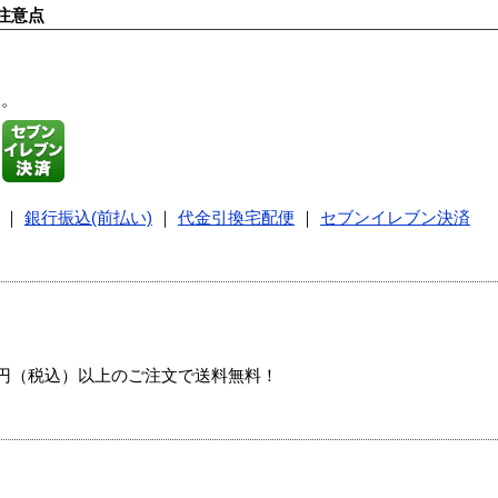
注意点
す。
｜
銀行振込(前払い)
｜
代金引換宅配便
｜
セブンイレブン決済
00円（税込）以上のご注文で送料無料！