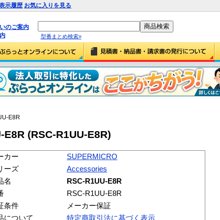
表示履歴
お気に入りを見る
払いのご案内
内
型番まとめ検索»
UU-E8R
E8R (RSC-R1UU-E8R)
ーカー
SUPERMICRO
リーズ
Accessories
品名
RSC-R1UU-E8R
番
RSC-R1UU-E8R
証条件
メーカー保証
品について
特定商取引法に基づく表示