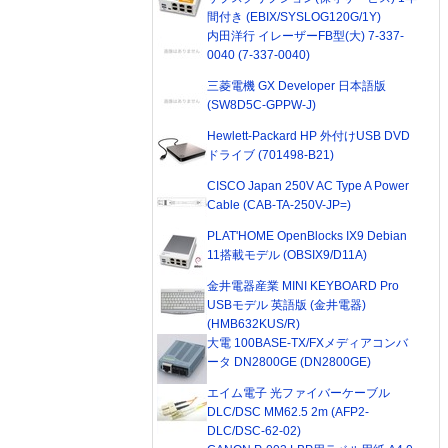
間付き (EBIX/SYSLOG120G/1Y)
内田洋行 イレーザーFB型(大) 7-337-
0040 (7-337-0040)
三菱電機 GX Developer 日本語版
(SW8D5C-GPPW-J)
Hewlett-Packard HP 外付けUSB DVD
ドライブ (701498-B21)
CISCO Japan 250V AC Type A Power
Cable (CAB-TA-250V-JP=)
PLAT'HOME OpenBlocks IX9 Debian
11搭載モデル (OBSIX9/D11A)
金井電器産業 MINI KEYBOARD Pro
USBモデル 英語版 (金井電器)
(HMB632KUS/R)
大電 100BASE-TX/FXメディアコンバ
ータ DN2800GE (DN2800GE)
エイム電子 光ファイバーケーブル
DLC/DSC MM62.5 2m (AFP2-
DLC/DSC-62-02)