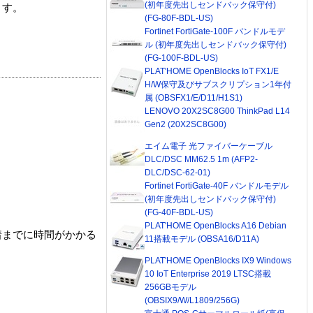
(初年度先出しセンドバック保守付)
ます。
(FG-80F-BDL-US)
Fortinet FortiGate-100F バンドルモデ
ル (初年度先出しセンドバック保守付)
(FG-100F-BDL-US)
PLAT'HOME OpenBlocks IoT FX1/E
H/W保守及びサブスクリプション1年付
属 (OBSFX1/E/D11/H1S1)
LENOVO 20X2SC8G00 ThinkPad L14
Gen2 (20X2SC8G00)
エイム電子 光ファイバーケーブル
DLC/DSC MM62.5 1m (AFP2-
DLC/DSC-62-01)
Fortinet FortiGate-40F バンドルモデル
(初年度先出しセンドバック保守付)
(FG-40F-BDL-US)
PLAT'HOME OpenBlocks A16 Debian
着までに時間がかかる
11搭載モデル (OBSA16/D11A)
PLAT'HOME OpenBlocks IX9 Windows
10 IoT Enterprise 2019 LTSC搭載
256GBモデル
(OBSIX9/W/L1809/256G)