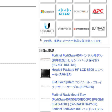
その他、多数のメーカー商品を取り扱ってます
注目の商品
Fortinet FortiGate-60Fバンドルモデル
(初年度先出しセンドバック保守付)
(FG-60F-BDL-US)
Hewlett-Packard HP LCD 8500 コンソ
ール (AF642A)
IBM Flex System コンソール・ブレイ
クアウト・ケーブル (81Y5286)
Fortinet Rack Mount Tray
(FortiGate40F/50E/60E/60F/61F/80E/8
0F/FS-108E) (SP-RACKTRAY-02)
Fortinet FortiGate-80F バンドルモデル