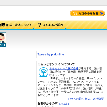
Tweets by platonline
ぷらっとオンラインについて
ぷらっとホーム株式会社
が運用する、法人取
引に特化した「業務用IT機器専門の調達支援
サイト」です。
1999年よりネットワーク機器、サーバ、スト
レージ、パソコン周辺機器、PCパーツ、ソフトウェ
ア、ライセンスなど、業務用IT機器中心に販売。品揃え
は業界トップクラスの約5.5万点です。法人取引に特化
し、学校・官公庁・一般法人のお客様の請求書後払いに
も対応しています。
IPv6への取り組み
会社概要
お客様からの声
もっと見る