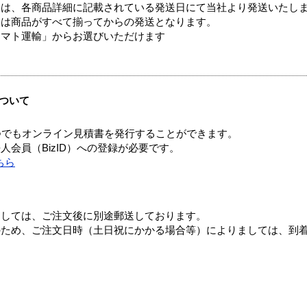
ては、各商品詳細に記載されている発送日にて当社より発送いたし
送は商品がすべて揃ってからの発送となります。
ヤマト運輸」からお選びいただけます
ついて
つでもオンライン見積書を発行することができます。
会員（BizID）への登録が必要です。
ちら
ましては、ご注文後に別途郵送しております。
のため、ご注文日時（土日祝にかかる場合等）によりましては、到