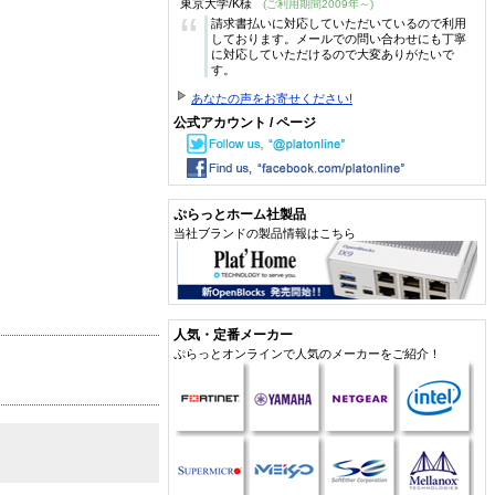
東京大学/K様
(ご利用期間2009年～)
“
請求書払いに対応していただいているので利用
しております。メールでの問い合わせにも丁寧
に対応していただけるので大変ありがたいで
す。
あなたの声をお寄せください!
公式アカウント / ページ
ぷらっとホーム社製品
当社ブランドの製品情報はこちら
人気・定番メーカー
ぷらっとオンラインで人気のメーカーをご紹介！