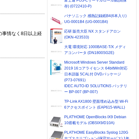
富士通 POS-Cサーマルロール紙(高保
存) (0722410-P)
パナソニック 感熱記録紙B4(6本入り)
UG-0001B4 (UG-0001B4)
応研 販売大臣 NX スタンドアロン
の事情なく8日以上経
(OKN-423533)
大電 環境対応 1000BASE-T/X メディ
アコンバータ (DN1800SG2E)
Microsoft Windows Server Standard
2019 16コアライセンス 64bitWin対応
日本語版 5CAL付 DVDパッケージ
(P73-07691)
IDEC AUTO-ID SOLUTIONS バッテリ
ー BP-007 (BP-007)
TP-Link AX1800 壁面埋め込み型 Wi-Fi
6アクセスポイント (EAP615-WALL)
PLAT'HOME OpenBlocks IX9 Debian
10搭載モデル (OBSIX9/D10A)
PLAT'HOME EasyBlocks Syslog 120G
サブスクリプション(保守サービス) 1年