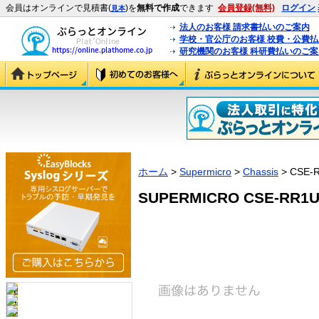
会員はオンラインで見積書(
)を
無料で作成
できます
会員登録(無料)
ログイン
見本
法人のお客様 請求書払いのご案内
学校・官公庁のお客様 校費・公費
研究機関のお客様 科研費払いのご案
ホーム
>
Supermicro
>
Chassis
> CSE-
SUPERMICRO CSE-RR1U-