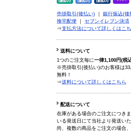
売掛取引(後払い)
｜
銀行振込(後
換宅配便
｜
セブンイレブン決済
⇒
支払方法について詳しくはこ
送料について
1つのご注文毎に
一律1,100円(税
※売掛取引(後払い)のお客様は33
無料！
⇒
送料について詳しくはこちら
配送について
在庫がある場合のご注文につき
いる発送日にて当社より発送い
尚、複数の商品をご注文の場合