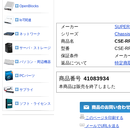
OpenBlocks
IoT関連
メーカー
SUPER
シリーズ
Chassi
ネットワーク
商品名
CSE-R
サーバ・ストレージ
型番
CSE-R
保証条件
メーカ
パソコン・周辺機器
返品について
特定商
PCパーツ
商品番号
41083934
本商品は販売を終了しました
サプライ
ソフト・ライセンス
このページを印刷する
メールでURLを送る