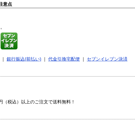
注意点
す。
｜
銀行振込(前払い)
｜
代金引換宅配便
｜
セブンイレブン決済
00円（税込）以上のご注文で送料無料！