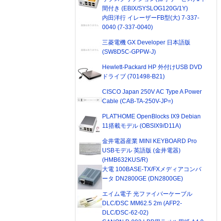
間付き (EBIX/SYSLOG120G/1Y)
内田洋行 イレーザーFB型(大) 7-337-
0040 (7-337-0040)
三菱電機 GX Developer 日本語版
(SW8D5C-GPPW-J)
Hewlett-Packard HP 外付けUSB DVD
ドライブ (701498-B21)
CISCO Japan 250V AC Type A Power
Cable (CAB-TA-250V-JP=)
PLAT'HOME OpenBlocks IX9 Debian
11搭載モデル (OBSIX9/D11A)
金井電器産業 MINI KEYBOARD Pro
USBモデル 英語版 (金井電器)
(HMB632KUS/R)
大電 100BASE-TX/FXメディアコンバ
ータ DN2800GE (DN2800GE)
エイム電子 光ファイバーケーブル
DLC/DSC MM62.5 2m (AFP2-
DLC/DSC-62-02)