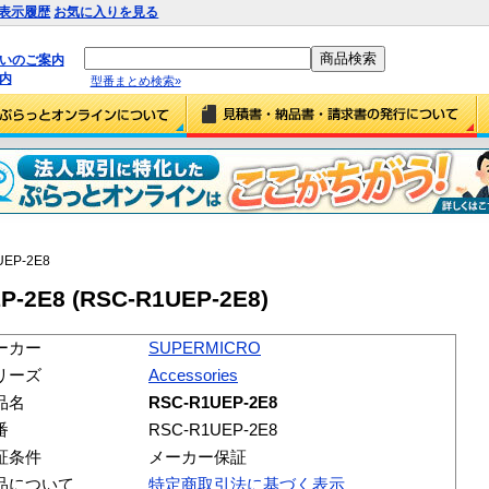
表示履歴
お気に入りを見る
払いのご案内
内
型番まとめ検索»
UEP-2E8
-2E8 (RSC-R1UEP-2E8)
ーカー
SUPERMICRO
リーズ
Accessories
品名
RSC-R1UEP-2E8
番
RSC-R1UEP-2E8
証条件
メーカー保証
品について
特定商取引法に基づく表示