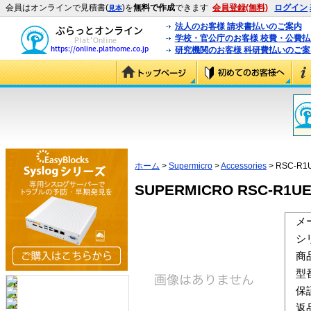
会員はオンラインで見積書(
)を
無料で作成
できます
会員登録(無料)
ログイン
見本
法人のお客様 請求書払いのご案内
学校・官公庁のお客様 校費・公費
研究機関のお客様 科研費払いのご案
ホーム
>
Supermicro
>
Accessories
> RSC-R1
SUPERMICRO RSC-R1UEP
メ
シ
商
型
保
返