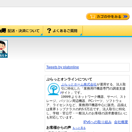
Tweets by platonline
ぷらっとオンラインについて
ぷらっとホーム株式会社
が運用する、法人取
引に特化した「業務用IT機器専門の調達支援
サイト」です。
1999年よりネットワーク機器、サーバ、スト
レージ、パソコン周辺機器、PCパーツ、ソフトウェ
ア、ライセンスなど、業務用IT機器中心に販売。品揃え
は業界トップクラスの約5.5万点です。法人取引に特化
し、学校・官公庁・一般法人のお客様の請求書後払いに
も対応しています。
IPv6への取り組み
会社概要
お客様からの声
もっと見る