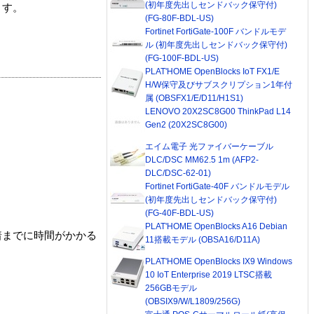
(初年度先出しセンドバック保守付)
ます。
(FG-80F-BDL-US)
Fortinet FortiGate-100F バンドルモデ
ル (初年度先出しセンドバック保守付)
(FG-100F-BDL-US)
PLAT'HOME OpenBlocks IoT FX1/E
H/W保守及びサブスクリプション1年付
属 (OBSFX1/E/D11/H1S1)
LENOVO 20X2SC8G00 ThinkPad L14
Gen2 (20X2SC8G00)
エイム電子 光ファイバーケーブル
DLC/DSC MM62.5 1m (AFP2-
DLC/DSC-62-01)
Fortinet FortiGate-40F バンドルモデル
(初年度先出しセンドバック保守付)
(FG-40F-BDL-US)
PLAT'HOME OpenBlocks A16 Debian
着までに時間がかかる
11搭載モデル (OBSA16/D11A)
PLAT'HOME OpenBlocks IX9 Windows
10 IoT Enterprise 2019 LTSC搭載
256GBモデル
(OBSIX9/W/L1809/256G)