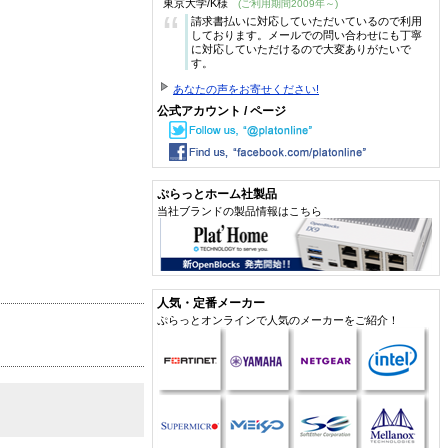
東京大学/K様
(ご利用期間2009年～)
“
請求書払いに対応していただいているので利用
しております。メールでの問い合わせにも丁寧
に対応していただけるので大変ありがたいで
す。
あなたの声をお寄せください!
公式アカウント / ページ
ぷらっとホーム社製品
当社ブランドの製品情報はこちら
人気・定番メーカー
ぷらっとオンラインで人気のメーカーをご紹介！