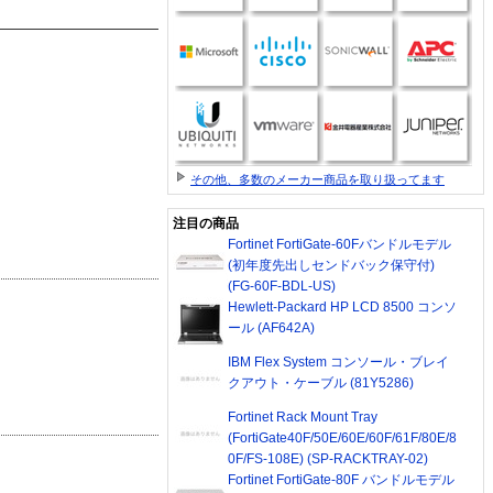
その他、多数のメーカー商品を取り扱ってます
注目の商品
Fortinet FortiGate-60Fバンドルモデル
(初年度先出しセンドバック保守付)
(FG-60F-BDL-US)
Hewlett-Packard HP LCD 8500 コンソ
ール (AF642A)
IBM Flex System コンソール・ブレイ
クアウト・ケーブル (81Y5286)
Fortinet Rack Mount Tray
(FortiGate40F/50E/60E/60F/61F/80E/8
0F/FS-108E) (SP-RACKTRAY-02)
Fortinet FortiGate-80F バンドルモデル