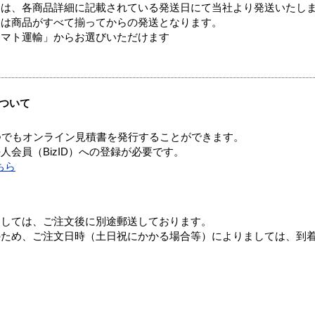
ては、各商品詳細に記載されている発送日にて当社より発送いたし
送は商品がすべて揃ってからの発送となります。
ヤマト運輸」からお選びいただけます
ついて
つでもオンライン見積書を発行することができます。
会員（BizID）への登録が必要です。
ちら
ましては、ご注文後に別途郵送しております。
のため、ご注文日時（土日祝にかかる場合等）によりましては、到