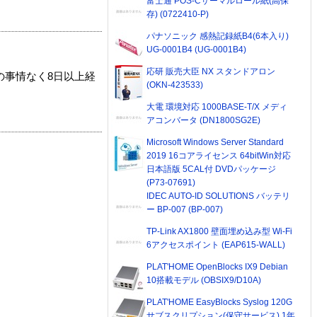
富士通 POS-Cサーマルロール紙(高保
存) (0722410-P)
パナソニック 感熱記録紙B4(6本入り)
UG-0001B4 (UG-0001B4)
応研 販売大臣 NX スタンドアロン
の事情なく8日以上経
(OKN-423533)
大電 環境対応 1000BASE-T/X メディ
アコンバータ (DN1800SG2E)
Microsoft Windows Server Standard
2019 16コアライセンス 64bitWin対応
日本語版 5CAL付 DVDパッケージ
(P73-07691)
IDEC AUTO-ID SOLUTIONS バッテリ
ー BP-007 (BP-007)
TP-Link AX1800 壁面埋め込み型 Wi-Fi
6アクセスポイント (EAP615-WALL)
PLAT'HOME OpenBlocks IX9 Debian
10搭載モデル (OBSIX9/D10A)
PLAT'HOME EasyBlocks Syslog 120G
サブスクリプション(保守サービス) 1年