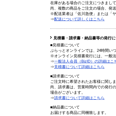
在庫がある場合のご注文につきまし
尚、複数の商品をご注文の場合、発
※配送業者は「佐川急便」または「
⇒
配送について詳しくはこちら
見積書・請求書・納品書等の発行に
■見積書について
ぷらっとオンラインでは、24時間い
※オンライン見積書発行には、一般法人
⇒
一般法人会員（BizID）の詳細はこ
⇒
見積書について詳細はこちら
■請求書について
ご注文時に希望されたお客様に関し
尚、請求書は、営業時間内での発行
場合がございます。
⇒
請求書について詳細はこちら
■納品書について
お届けする商品に同梱致します。