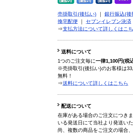
売掛取引(後払い)
｜
銀行振込(後
換宅配便
｜
セブンイレブン決済
⇒
支払方法について詳しくはこ
送料について
1つのご注文毎に
一律1,100円(税
※売掛取引(後払い)のお客様は33
無料！
⇒
送料について詳しくはこちら
配送について
在庫がある場合のご注文につき
いる発送日にて当社より発送い
尚、複数の商品をご注文の場合