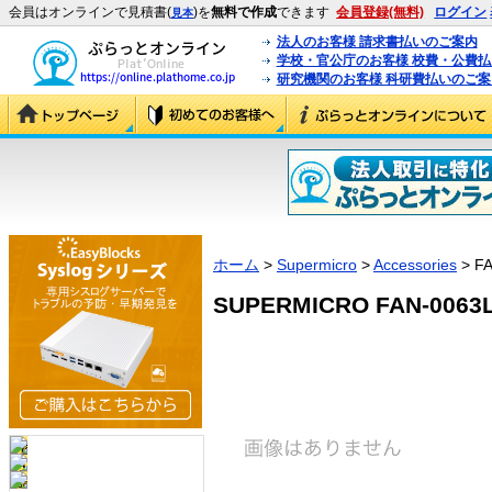
会員はオンラインで見積書(
)を
無料で作成
できます
会員登録(無料)
ログイン
見本
法人のお客様 請求書払いのご案内
学校・官公庁のお客様 校費・公費
研究機関のお客様 科研費払いのご案
ホーム
>
Supermicro
>
Accessories
> FA
SUPERMICRO FAN-0063L