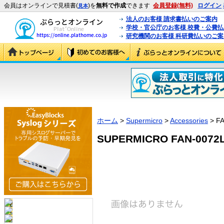
会員はオンラインで見積書(
)を
無料で作成
できます
会員登録(無料)
ログイン
見本
法人のお客様 請求書払いのご案内
学校・官公庁のお客様 校費・公費
研究機関のお客様 科研費払いのご案
ホーム
>
Supermicro
>
Accessories
> FA
SUPERMICRO FAN-0072L