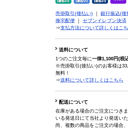
売掛取引(後払い)
｜
銀行振込(後
換宅配便
｜
セブンイレブン決済
⇒
支払方法について詳しくはこ
送料について
1つのご注文毎に
一律1,100円(税
※売掛取引(後払い)のお客様は33
無料！
⇒
送料について詳しくはこちら
配送について
在庫がある場合のご注文につき
いる発送日にて当社より発送い
尚、複数の商品をご注文の場合